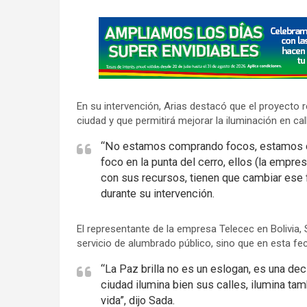
A
d
v
e
r
En su intervención, Arias destacó que el proyecto 
t
ciudad y que permitirá mejorar la iluminación en cal
i
“No estamos comprando focos, estamos com
s
foco en la punta del cerro, ellos (la empr
e
con sus recursos, tienen que cambiar ese f
m
durante su intervención.
e
n
El representante de la empresa Telecec en Bolivia,
t
servicio de alumbrado público, sino que en esta f
:
“La Paz brilla no es un eslogan, es una de
ciudad ilumina bien sus calles, ilumina ta
vida”, dijo Sada.