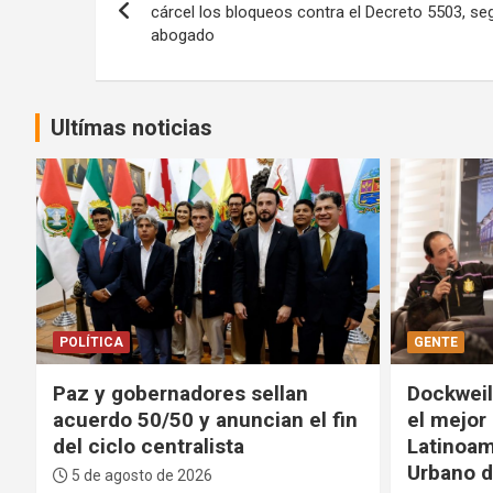
de
cárcel los bloqueos contra el Decreto 5503, se
abogado
entradas
Ultímas noticias
GENTE
DEPORTES
Dockweiler: La Paz contará con
FIFA pide
n
el mejor Centro Cultural de
proyecto
Latinoamérica y un Parque
tolerará
Urbano de primer nivel
integrid