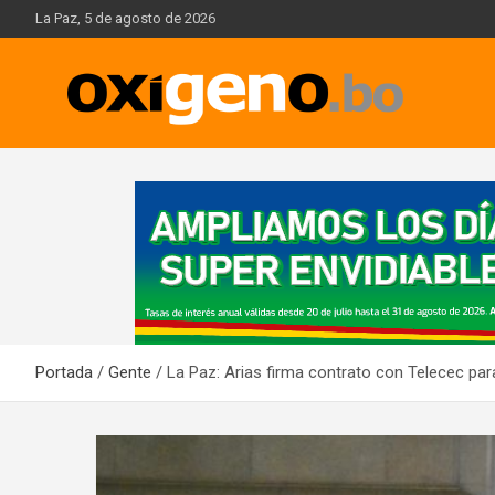
Skip
La Paz, 5 de agosto de 2026
to
content
Oxígeno Digital
A
d
v
e
r
t
i
Portada
Gente
La Paz: Arias firma contrato con Telecec par
s
e
m
e