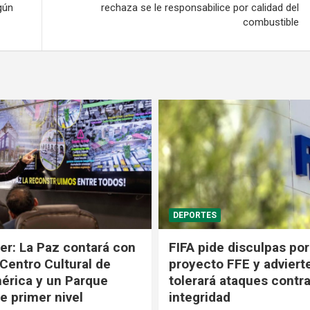
gún
rechaza se le responsabilice por calidad del
combustible
POLÍTICA
 disculpas por fallido
El dólar baja por cuarta
 FFE y advierte que no
consecutiva y valdrá B
 ataques contra su
desde el 6 al 10 de ago
ad
5 de agosto de 2026