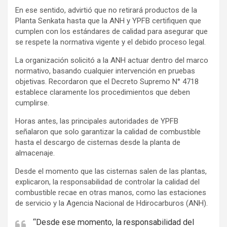
En ese sentido, advirtió que no retirará productos de la
e
Planta Senkata hasta que la ANH y YPFB certifiquen que
r
cumplen con los estándares de calidad para asegurar que
t
se respete la normativa vigente y el debido proceso legal.
i
La organización solicitó a la ANH actuar dentro del marco
s
normativo, basando cualquier intervención en pruebas
e
objetivas. Recordaron que el Decreto Supremo N° 4718
m
establece claramente los procedimientos que deben
e
cumplirse.
n
Horas antes, las principales autoridades de YPFB
t
señalaron que solo garantizar la calidad de combustible
:
hasta el descargo de cisternas desde la planta de
almacenaje.
Desde el momento que las cisternas salen de las plantas,
explicaron, la responsabilidad de controlar la calidad del
combustible recae en otras manos, como las estaciones
de servicio y la Agencia Nacional de Hdirocarburos (ANH).
“Desde ese momento, la responsabilidad del