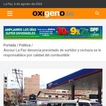
Skip
La Paz, 6 de agosto de 2026
to
content
A
d
v
Portada
Política
e
Asosur La Paz denuncia precintado de surtidor y rechaza se le
r
responsabilice por calidad del combustible
t
i
s
e
m
e
n
t