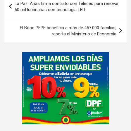
La Paz: Arias firma contrato con Telecec para renovar
de
60 mil luminarias con tecnología LED
entradas
El Bono PEPE beneficia a más de 457.000 familias,
reporta el Ministerio de Economía
A
d
v
e
r
t
i
s
e
m