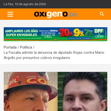
Skip
La Paz, 10 de agosto de 2026
to
content
A
d
v
Portada
Política
e
La Fiscalía admite la denuncia de diputado Rojas contra Mario
r
Argollo por presuntos cobros irregulares
t
i
s
e
m
e
n
t