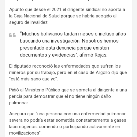
i
Apuntó que desde el 2021 el dirigente sindical no aporta a
s
la Caja Nacional de Salud porque se habría acogido al
e
seguro de invalidez.
m
“Muchos bolivianos tardan meses o incluso años
e
buscando una investigación. Nosotros hemos
n
presentado esta denuncia porque existen
t
documentos y evidencias”, afirmó Rojas.
:
El diputado reconoció las enfermedades que sufren los
mineros por su trabajo, pero en el caso de Argollo dijo que
“está más sano que yo”.
Pidió al Ministerio Público que se someta al dirigente a una
pericia para demostrar que él no tiene ningún daño
pulmonar.
Asegura que “una persona con una enfermedad pulmonar
severa no podría estar sometida constantemente a gases
lacrimógenos, corriendo o participando activamente en
movilizaciones”.