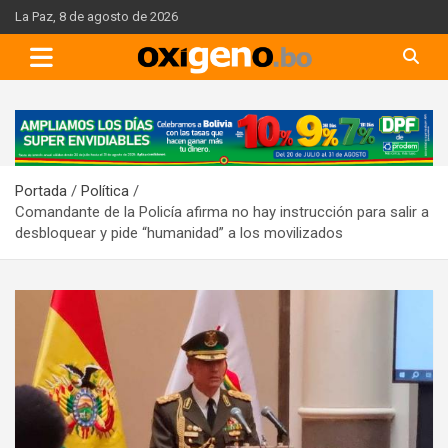
Skip
La Paz, 8 de agosto de 2026
to
content
A
d
v
Portada
Política
e
Comandante de la Policía afirma no hay instrucción para salir a
r
desbloquear y pide “humanidad” a los movilizados
t
i
s
e
m
e
n
t