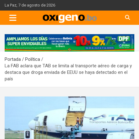
Skip
La Paz, 7 de agosto de 2026
to
content
A
d
v
Portada
Política
e
La FAB aclara que TAB se limita al transporte aéreo de carga y
r
destaca que droga enviada de EEUU se haya detectado en el
t
país
i
s
e
m
e
n
t