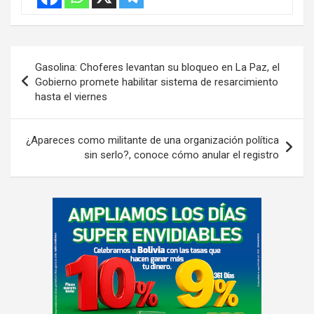
Navegación
Gasolina: Choferes levantan su bloqueo en La Paz, el
de
Gobierno promete habilitar sistema de resarcimiento
hasta el viernes
entradas
¿Apareces como militante de una organización política
sin serlo?, conoce cómo anular el registro
A
d
v
e
r
t