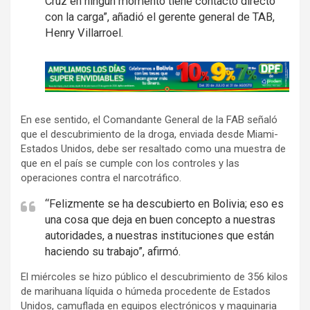
Cruz en ningún momento tiene contacto directo
con la carga”, añadió el gerente general de TAB,
Henry Villarroel.
A
d
v
En ese sentido, el Comandante General de la FAB señaló
e
que el descubrimiento de la droga, enviada desde Miami-
r
Estados Unidos, debe ser resaltado como una muestra de
t
que en el país se cumple con los controles y las
i
operaciones contra el narcotráfico.
s
“Felizmente se ha descubierto en Bolivia; eso es
e
una cosa que deja en buen concepto a nuestras
m
autoridades, a nuestras instituciones que están
e
haciendo su trabajo”, afirmó.
n
El miércoles se hizo público el descubrimiento de 356 kilos
t
de marihuana líquida o húmeda procedente de Estados
:
Unidos, camuflada en equipos electrónicos y maquinaria