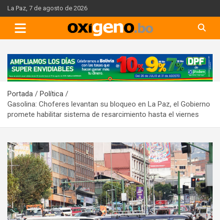
Skip
La Paz, 7 de agosto de 2026
to
content
A
d
v
Portada
Política
e
Gasolina: Choferes levantan su bloqueo en La Paz, el Gobierno
r
promete habilitar sistema de resarcimiento hasta el viernes
t
i
s
e
m
e
n
t