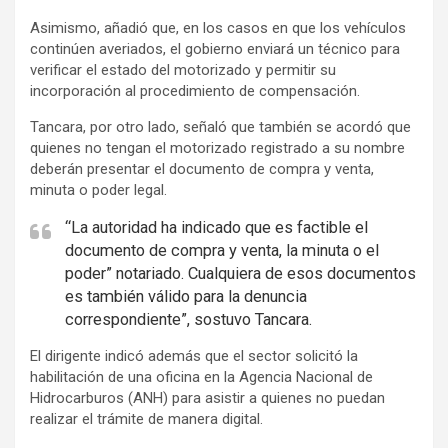
v
Asimismo, añadió que, en los casos en que los vehículos
e
continúen averiados, el gobierno enviará un técnico para
r
verificar el estado del motorizado y permitir su
t
incorporación al procedimiento de compensación.
i
Tancara, por otro lado, señaló que también se acordó que
s
quienes no tengan el motorizado registrado a su nombre
e
deberán presentar el documento de compra y venta,
m
minuta o poder legal.
e
“La autoridad ha indicado que es factible el
n
documento de compra y venta, la minuta o el
t
poder” notariado. Cualquiera de esos documentos
:
es también válido para la denuncia
correspondiente”, sostuvo Tancara.
El dirigente indicó además que el sector solicitó la
habilitación de una oficina en la Agencia Nacional de
Hidrocarburos (ANH) para asistir a quienes no puedan
realizar el trámite de manera digital.