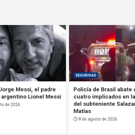
POLÍTICA
e Brasil abate a tiros a
La Primera Dama recib
mplicados en la muerte
Sucre reconocimiento
eniente Salazar en San
descendiente de José 
Serrano
to de 2026
7 de agosto de 2026