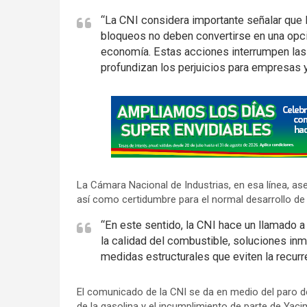
“La CNI considera importante señalar que l
bloqueos no deben convertirse en una opci
economía. Estas acciones interrumpen las 
profundizan los perjuicios para empresas y 
A
d
v
e
r
La Cámara Nacional de Industrias, en esa línea, ase
t
así como certidumbre para el normal desarrollo de
i
“En este sentido, la CNI hace un llamado a
s
la calidad del combustible, soluciones in
e
medidas estructurales que eviten la recurren
m
e
El comunicado de la CNI se da en medio del paro de
n
de la gasolina y el incumplimiento de parte de Yaci