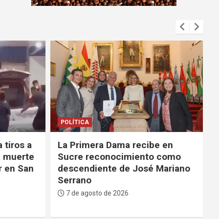
m
e
n
t
:
DEPORTES
e en
La FBF da su respaldo a
 como
Infantino tras su fallido
Mariano
proyecto para privatizar el
Mundial
7 de agosto de 2026