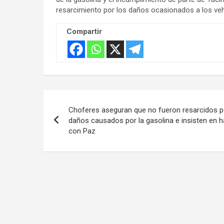
t
resarcimiento por los daños ocasionados a los veh
:
Compartir
Navegación
Choferes aseguran que no fueron resarcidos p
de
daños causados por la gasolina e insisten en h
con Paz
entradas