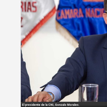
n
t
:
El presidente de la CNI, Gonzalo Morales.