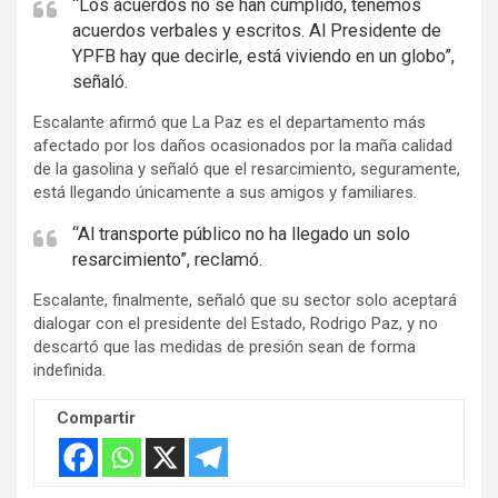
e
“Los acuerdos no se han cumplido, tenemos
acuerdos verbales y escritos. Al Presidente de
r
YPFB hay que decirle, está viviendo en un globo”,
t
señaló.
i
s
Escalante afirmó que La Paz es el departamento más
afectado por los daños ocasionados por la maña calidad
e
de la gasolina y señaló que el resarcimiento, seguramente,
m
está llegando únicamente a sus amigos y familiares.
e
“Al transporte público no ha llegado un solo
n
resarcimiento”, reclamó.
t
:
Escalante, finalmente, señaló que su sector solo aceptará
dialogar con el presidente del Estado, Rodrigo Paz, y no
descartó que las medidas de presión sean de forma
indefinida.
Compartir