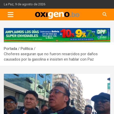
Skip
La Paz, 9 de agosto de 2026
to
content
A
d
v
Portada
Política
e
Choferes aseguran que no fueron resarcidos por daños
r
causados por la gasolina e insisten en hablar con Paz
t
i
s
e
m
e
n
t