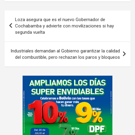
Navegación
Loza asegura que es el nuevo Gobernador de
de
Cochabamba y advierte con movilizaciones si hay
segunda vuelta
entradas
Industriales demandan al Gobierno garantizar la calidad
del combustible, pero rechazan los paros y bloqueos
A
d
v
e
r
t
i
s