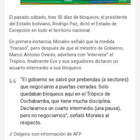
d
v
El pasado sábado, tras 50 días de bloqueos, el presidente
e
del Estado boliviano, Rodrigo Paz, dictó el Estado de
r
Excepción en todo el territorio nacional.
t
En primera instancia, Morales señaló que la medida
i
“fracasó”, pero después de que el ministro de Gobierno,
s
Marco Antonio Oviedo, advirtiera con “intervenir” el
e
Trópico, finalmente Evo y sus seguidores dictaron un
m
acuarto intermedio a sus bloqueos.
e
“El gobierno se salvó por prebendas (a sectores)
n
que negociaron a puertas cerradas. Solo
t
quedaban bloqueos aquí en el Trópico de
:
Cochabamba, que tiene mucha disciplina.
Declaramos un cuarto intermedio (una pausa),
pero no negociamos”, señaló Morales al
respecto.
// Oxígeno con información de AFP