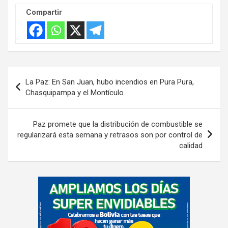
Compartir
Navegación
La Paz: En San Juan, hubo incendios en Pura Pura,
de
Chasquipampa y el Montículo
entradas
Paz promete que la distribución de combustible se
regularizará esta semana y retrasos son por control de
calidad
A
d
v
e