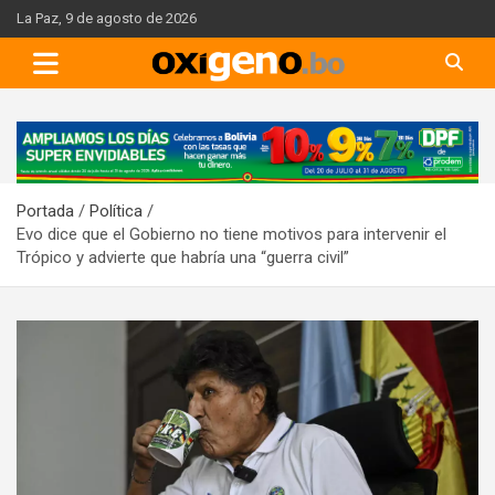
Skip
La Paz, 9 de agosto de 2026
to
content
A
d
v
Portada
Política
e
Evo dice que el Gobierno no tiene motivos para intervenir el
r
Trópico y advierte que habría una “guerra civil”
t
i
s
e
m
e
n
t