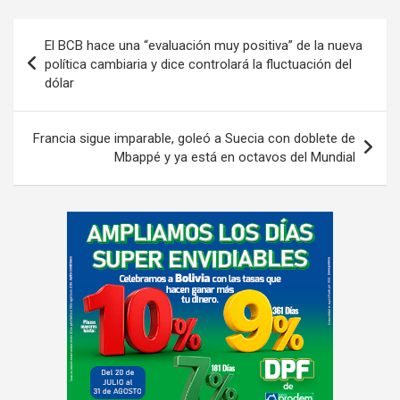
Navegación
El BCB hace una “evaluación muy positiva” de la nueva
de
política cambiaria y dice controlará la fluctuación del
dólar
entradas
Francia sigue imparable, goleó a Suecia con doblete de
Mbappé y ya está en octavos del Mundial
A
d
v
e
r
t
i
s