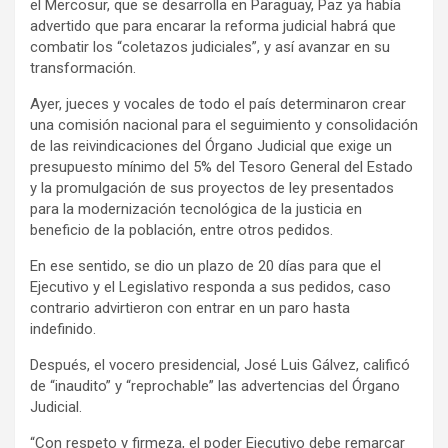
el Mercosur, que se desarrolla en Paraguay, Paz ya había
r
advertido que para encarar la reforma judicial habrá que
t
combatir los “coletazos judiciales”, y así avanzar en su
i
transformación.
s
Ayer, jueces y vocales de todo el país determinaron crear
e
una comisión nacional para el seguimiento y consolidación
m
de las reivindicaciones del Órgano Judicial que exige un
presupuesto mínimo del 5% del Tesoro General del Estado
e
y la promulgación de sus proyectos de ley presentados
n
para la modernización tecnológica de la justicia en
t
beneficio de la población, entre otros pedidos.
:
En ese sentido, se dio un plazo de 20 días para que el
Ejecutivo y el Legislativo responda a sus pedidos, caso
contrario advirtieron con entrar en un paro hasta
indefinido.
Después, el vocero presidencial, José Luis Gálvez, calificó
de “inaudito” y “reprochable” las advertencias del Órgano
Judicial.
“Con respeto y firmeza, el poder Ejecutivo debe remarcar