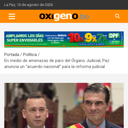
Skip
La Paz, 10 de agosto de 2026
to
content
A
d
v
Portada
Política
e
En medio de amenazas de paro del Órgano Judicial, Paz
r
anuncia un “acuerdo nacional” para la reforma judicial
t
i
s
e
m
e
n
t