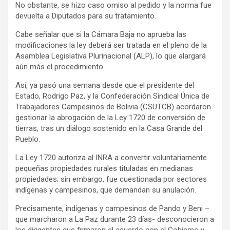
No obstante, se hizo caso omiso al pedido y la norma fue
e
devuelta a Diputados para su tratamiento.
r
t
Cabe señalar que si la Cámara Baja no aprueba las
modificaciones la ley deberá ser tratada en el pleno de la
i
Asamblea Legislativa Plurinacional (ALP), lo que alargará
s
aún más el procedimiento.
e
Así, ya pasó una semana desde que el presidente del
m
Estado, Rodrigo Paz, y la Confederación Sindical Única de
e
Trabajadores Campesinos de Bolivia (CSUTCB) acordaron
n
gestionar la abrogación de la Ley 1720 de conversión de
t
tierras, tras un diálogo sostenido en la Casa Grande del
:
Pueblo.
La Ley 1720 autoriza al INRA a convertir voluntariamente
pequeñas propiedades rurales tituladas en medianas
propiedades; sin embargo, fue cuestionada por sectores
indígenas y campesinos, que demandan su anulación.
Precisamente, indígenas y campesinos de Pando y Beni –
que marcharon a La Paz durante 23 días- desconocieron a
los dirigentes que firmaron el acuerdo con el Gobierno y