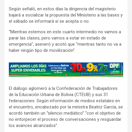
Según señaló, en estos días la dirigencia del magisterio
bajará a socializar la propuesta del Ministerio a las bases y
el sábado se informará si se acepta o no.
“Mientras estemos en este cuarto intermedio no vamos a
parar las clases, pero vamos a estar en estado de
emergencia”, aseveró y acotó que “mientras tanto no va a
haber ningún tipo de movilización”.
A
d
v
El diálogo aglomeró a la Confederación de Trabajadores
e
de la Educación Urbana de Bolivia (CTEUB) y sus 31
r
federaciones. Según información de medios estatales en
t
el encuentro, encabezado por la ministra Beatriz García, se
i
acordó también un “silencio mediático” “con el objetivo de
s
no entorpecer el proceso de conversaciones y resguardar
los avances alcanzados”.
e