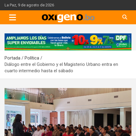
Skip
La Paz, 9 de agosto de 2026
to
content
A
d
v
Portada
Política
e
Diálogo entre el Gobierno y el Magisterio Urbano entra en
r
cuarto intermedio hasta el sábado
t
i
s
e
m
e
n
t