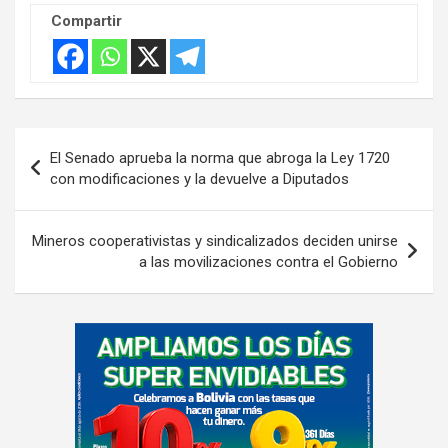
m
Compartir
e
n
t
:
Navegación
El Senado aprueba la norma que abroga la Ley 1720
de
con modificaciones y la devuelve a Diputados
entradas
Mineros cooperativistas y sindicalizados deciden unirse
a las movilizaciones contra el Gobierno
A
d
v
e
r