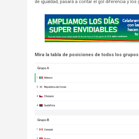
de igualdad, pasará a contar el gol diferencia y lo
A
d
v
e
r
Mira la tabla de posiciones de todos los grupos
t
i
s
e
m
e
n
t
: