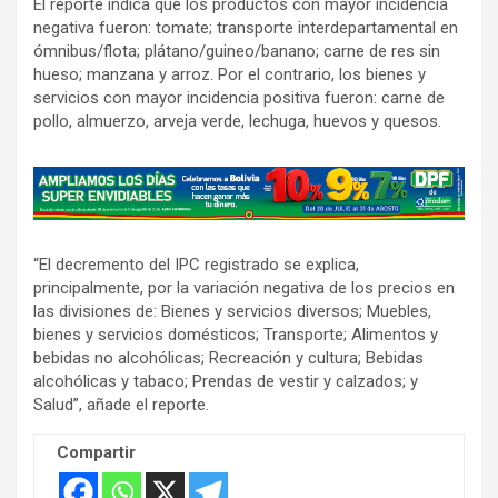
El reporte indica que los productos con mayor incidencia
negativa fueron: tomate; transporte interdepartamental en
ómnibus/flota; plátano/guineo/banano; carne de res sin
hueso; manzana y arroz. Por el contrario, los bienes y
servicios con mayor incidencia positiva fueron: carne de
pollo, almuerzo, arveja verde, lechuga, huevos y quesos.
A
d
v
“El decremento del IPC registrado se explica,
e
principalmente, por la variación negativa de los precios en
r
las divisiones de: Bienes y servicios diversos; Muebles,
t
bienes y servicios domésticos; Transporte; Alimentos y
i
bebidas no alcohólicas; Recreación y cultura; Bebidas
s
alcohólicas y tabaco; Prendas de vestir y calzados; y
Salud”, añade el reporte.
e
m
Compartir
e