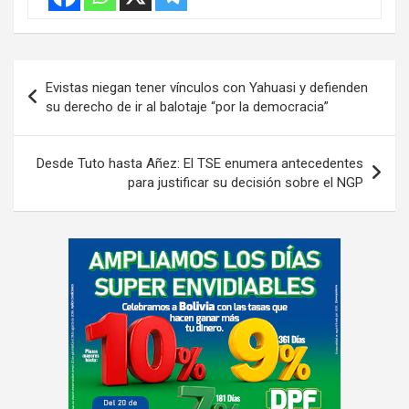
n
t
:
Navegación
Evistas niegan tener vínculos con Yahuasi y defienden
de
su derecho de ir al balotaje “por la democracia”
entradas
Desde Tuto hasta Añez: El TSE enumera antecedentes
para justificar su decisión sobre el NGP
A
d
v
e
r
t
i