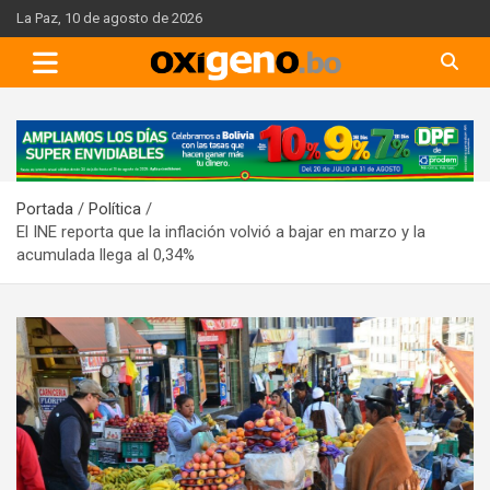
Skip
La Paz, 10 de agosto de 2026
to
content
A
d
v
Portada
Política
e
El INE reporta que la inflación volvió a bajar en marzo y la
r
acumulada llega al 0,34%
t
i
s
e
m
e
n
t