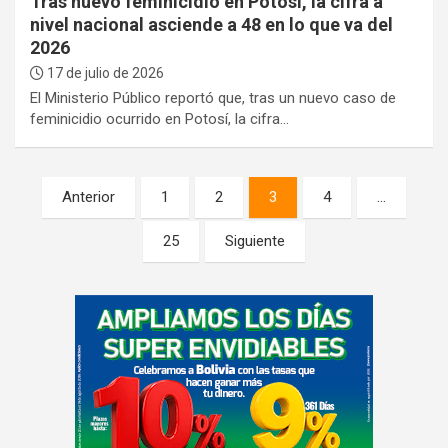
Tras nuevo feminicidio en Potosí, la cifra a
nivel nacional asciende a 48 en lo que va del
2026
17 de julio de 2026
El Ministerio Público reportó que, tras un nuevo caso de
feminicidio ocurrido en Potosí, la cifra…
Paginación
Anterior
1
2
3
4
…
de
25
Siguiente
entradas
A
d
v
e
r
t