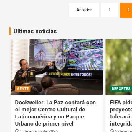
Paginación
Anterior
1
2
de
entradas
Ultímas noticias
GENTE
DEPORTES
Dockweiler: La Paz contará con
FIFA pide
el mejor Centro Cultural de
proyecto
Latinoamérica y un Parque
tolerará
Urbano de primer nivel
integrid
5 de agosto de 2026
5 de agos