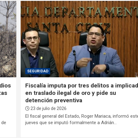
SEGURIDAD
dios
Fiscalía imputa por tres delitos a implica
zas
en traslado ilegal de oro y pide su
detención preventiva
23 de julio de 2026
El fiscal general del Estado, Roger Mariaca, informó est
 de
jueves que se imputó formalmente a Adrián…