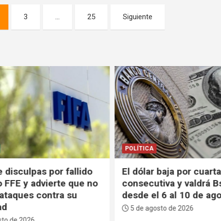
3
…
25
Siguiente
POLÍTICA
 disculpas por fallido
El dólar baja por cuarta
 FFE y advierte que no
consecutiva y valdrá B
 ataques contra su
desde el 6 al 10 de ago
ad
5 de agosto de 2026
to de 2026