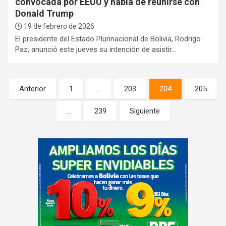
convocada por EEUU y habla de reunirse con
Donald Trump
19 de febrero de 2026
El presidente del Estado Plurinacional de Bolivia, Rodrigo
Paz, anunció este jueves su intención de asistir…
Paginación
Anterior
1
…
203
204
205
de
…
239
Siguiente
entradas
A
d
v
e
r
t
i