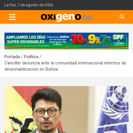
Skip
La Paz, 7 de agosto de 2026
to
content
A
d
v
Portada
Política
e
Canciller denuncia ante la comunidad internacional intentos de
r
desestabilización en Bolivia
t
i
s
e
m
e
n
t