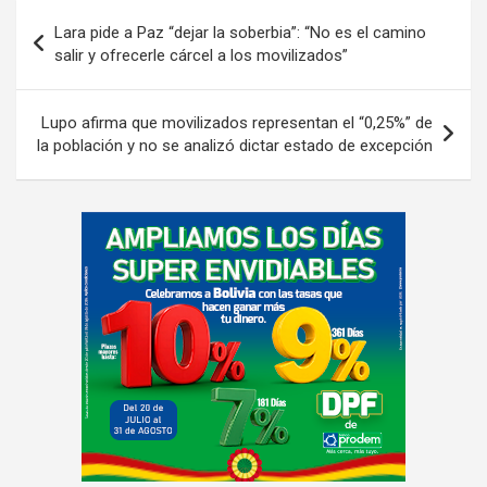
Navegación
Lara pide a Paz “dejar la soberbia”: “No es el camino
de
salir y ofrecerle cárcel a los movilizados”
entradas
Lupo afirma que movilizados representan el “0,25%” de
la población y no se analizó dictar estado de excepción
A
d
v
e
r
t
i
s
e
m