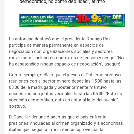
democrático, no como debilidad”, afirmó.
A
d
v
La autoridad destacó que el presidente Rodrigo Paz
e
participa de manera permanente en espacios de
r
negociación con organizaciones sociales y sectores
t
movilizados, incluso en contextos de tensión y riesgo. “No
i
ha desatendido ningún espacio de negociación”, aseguró.
s
Como ejemplo, señaló que el jueves el Gobierno sostuvo
e
reuniones con el sector minero desde las 15.00 hasta las
m
03:00 de la madrugada y posteriormente mantuvo
encuentros con juntas vecinales hasta las 05:00. “Esto es
e
vocación democrática, esto es estar al lado del pueblo”,
n
sostuvo.
t
El Canciller denunció además que el país enfrenta
:
presiones vinculadas al crimen organizado y a economías
ilícitas que, según afirmó, intentan aprovechar la