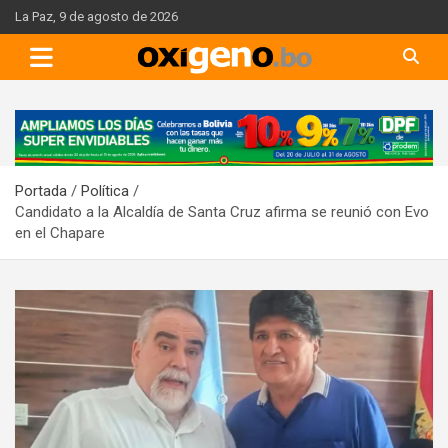
Skip
La Paz, 9 de agosto de 2026
to
content
A
d
v
Portada
Política
e
Candidato a la Alcaldía de Santa Cruz afirma se reunió con Evo
r
en el Chapare
t
i
s
e
m
e
n
t