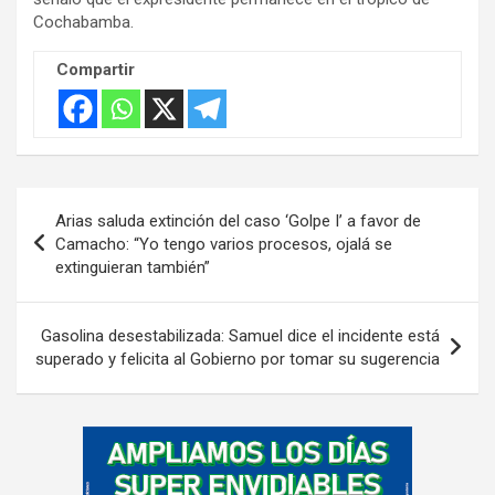
t
Cochabamba.
i
s
Compartir
e
m
e
n
Navegación
t
Arias saluda extinción del caso ‘Golpe I’ a favor de
de
:
Camacho: “Yo tengo varios procesos, ojalá se
extinguieran también”
entradas
Gasolina desestabilizada: Samuel dice el incidente está
superado y felicita al Gobierno por tomar su sugerencia
A
d