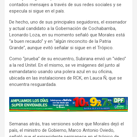
contados mensajes a través de sus redes sociales y se
especula si sigue en el país.
De hecho, uno de sus principales seguidores, el exsenador
y actual candidato a la Gobernación de Cochabamba,
Leonardo Loza, en su momento señaló que Morales está
“a buen recaudo” y en “algún rinconcito de la Patria
Grande”, aunque evitó señalar si sigue en el Trópico.
Como “prueba” de su encuentro, Subirana envió un “video”
a la red Unitel. En el mismo, se ve imágenes del junto al
exmandatario usando una polera azul en su oficina,
ubicada en las instalaciones de RCK, en Lauca Ñ, que se
encuentra resguardada.
A
d
v
Semanas atrás, tras versiones sobre que Morales dejó el
e
país, el ministro de Gobierno, Marco Antonio Oviedo,
r
señaló que el expresidente permanece en el trópico de