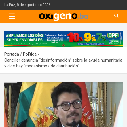
Skip
La Paz, 8 de agosto de 2026
to
content
A
d
v
Portada
Política
e
Canciller denuncia “desinformación” sobre la ayuda humanitaria
r
y dice hay “mecanismos de distribución”
t
i
s
e
m
e
n
t