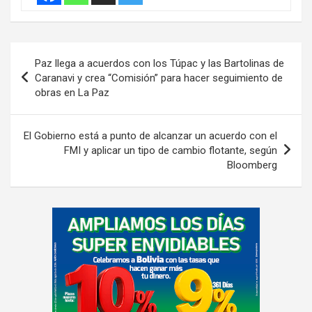
t
i
s
Navegación
e
Paz llega a acuerdos con los Túpac y las Bartolinas de
de
m
Caranavi y crea “Comisión” para hacer seguimiento de
e
obras en La Paz
entradas
n
t
El Gobierno está a punto de alcanzar un acuerdo con el
:
FMI y aplicar un tipo de cambio flotante, según
Bloomberg
A
d
v
e
r
t