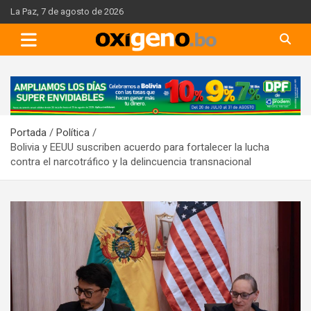
Skip
La Paz, 7 de agosto de 2026
to
content
A
d
v
Portada
Política
e
Bolivia y EEUU suscriben acuerdo para fortalecer la lucha
r
contra el narcotráfico y la delincuencia transnacional
t
i
s
e
m
e
n
t