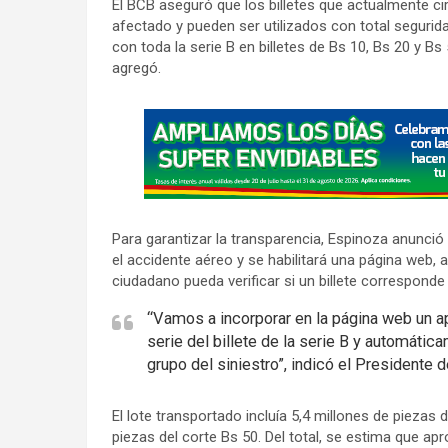
El BCB aseguró que los billetes que actualmente c
afectado y pueden ser utilizados con total seguridad
con toda la serie B en billetes de Bs 10, Bs 20 y B
agregó.
A
d
v
e
r
Para garantizar la transparencia, Espinoza anunció
t
el accidente aéreo y se habilitará una página web,
i
ciudadano pueda verificar si un billete corresponde a
s
“Vamos a incorporar en la página web un a
e
serie del billete de la serie B y automátic
m
grupo del siniestro”, indicó el Presidente d
e
n
El lote transportado incluía 5,4 millones de piezas 
t
piezas del corte Bs 50. Del total, se estima que a