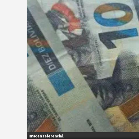
n
t
:
Imagen referencial.