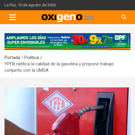
Skip
La Paz, 10 de agosto de 2026
to
content
A
d
v
Portada
Política
e
YPFB ratifica la calidad de la gasolina y propone trabajo
r
conjunto con la UMSA
t
i
s
e
m
e
n
t