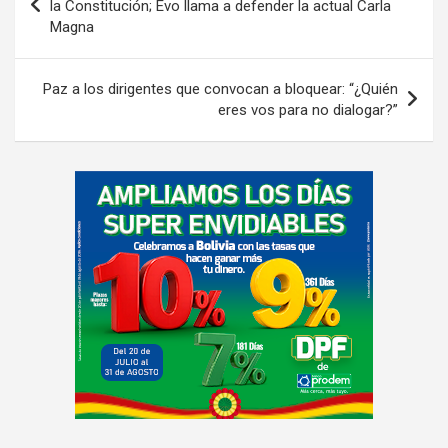
de
la Constitución; Evo llama a defender la actual Carla
Magna
entradas
Paz a los dirigentes que convocan a bloquear: “¿Quién
eres vos para no dialogar?”
A
d
v
e
r
t
i
s
e
m
e