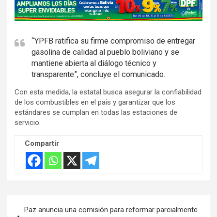
A
d
v
e
“YPFB ratifica su firme compromiso de entregar
gasolina de calidad al pueblo boliviano y se
r
mantiene abierta al diálogo técnico y
t
transparente”, concluye el comunicado.
i
s
Con esta medida, la estatal busca asegurar la confiabilidad
de los combustibles en el país y garantizar que los
e
estándares se cumplan en todas las estaciones de
m
servicio.
e
n
Compartir
t
:
Navegación
Paz anuncia una comisión para reformar parcialmente