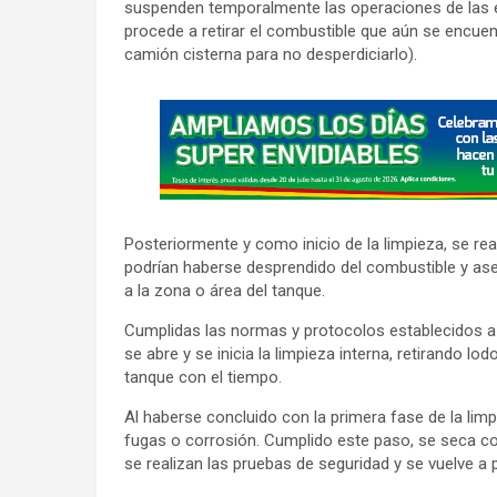
suspenden temporalmente las operaciones de las est
procede a retirar el combustible que aún se encuen
camión cisterna para no desperdiciarlo).
A
d
v
e
r
Posteriormente y como inicio de la limpieza, se rea
t
podrían haberse desprendido del combustible y ase
i
a la zona o área del tanque.
s
Cumplidas las normas y protocolos establecidos a ni
e
se abre y se inicia la limpieza interna, retirando 
m
tanque con el tiempo.
e
Al haberse concluido con la primera fase de la limp
n
fugas o corrosión. Cumplido este paso, se seca co
t
se realizan las pruebas de seguridad y se vuelve a
: