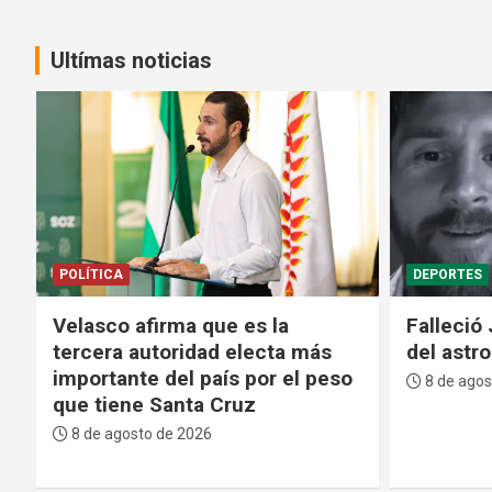
Ultímas noticias
DEPORTES
SEGURIDAD
Falleció Jorge Messi, el padre
Policía d
del astro argentino Lionel Messi
cuatro i
del subt
8 de agosto de 2026
Matías
8 de agos