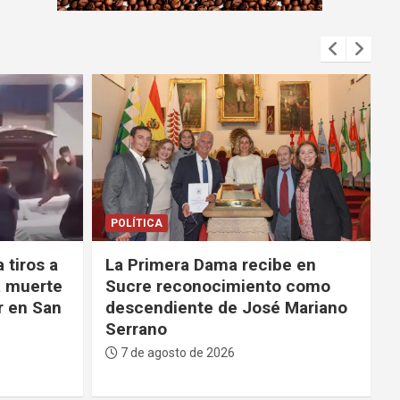
m
e
n
t
:
DEPORTES
e en
La FBF da su respaldo a
 como
Infantino tras su fallido
Mariano
proyecto para privatizar el
Mundial
7 de agosto de 2026