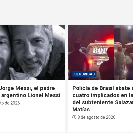
POLÍTICA
e Brasil abate a tiros a
La Primera Dama recib
mplicados en la muerte
Sucre reconocimiento
eniente Salazar en San
descendiente de José 
Serrano
to de 2026
7 de agosto de 2026