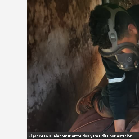
n
t
:
El proceso suele tomar entre dos y tres días por estación.