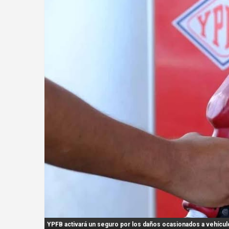
n
t
:
YPFB activará un seguro por los daños ocasionados a vehículos