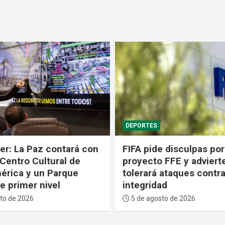
POLÍTICA
 disculpas por fallido
El dólar baja por cuarta
 FFE y advierte que no
consecutiva y valdrá B
 ataques contra su
desde el 6 al 10 de ago
ad
5 de agosto de 2026
to de 2026