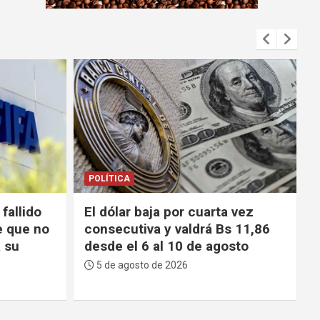
m
e
n
t
:
POLÍTICA
 vez
Choferes de La Paz reprochan
s 11,86
escasez de gasolina y advierten
sto
que el Gobierno “tiene los días
contados”
5 de agosto de 2026