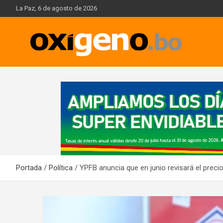
Skip
La Paz, 6 de agosto de 2026
to
content
Oxígeno Digital
A
d
v
e
r
t
i
Portada
Política
YPFB anuncia que en junio revisará el precio
s
e
m
e