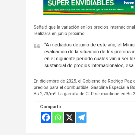
v
e
r
Señaló que la variación en los precios internaciona
t
realizará en junio próximo.
i
“A mediados de junio de este año, el Mini
s
evaluación de la situación de los precios 
e
en el siguiente periodo cuáles van a ser l
m
sustancial de precios internacionales, esa 
e
n
En diciembre de 2025, el Gobierno de Rodrigo Paz d
t
precios para el combustible: Gasolina Especial a Bs 6
:
Bs 2,73/m³. La garrafa de GLP se mantiene en Bs 
Compartir