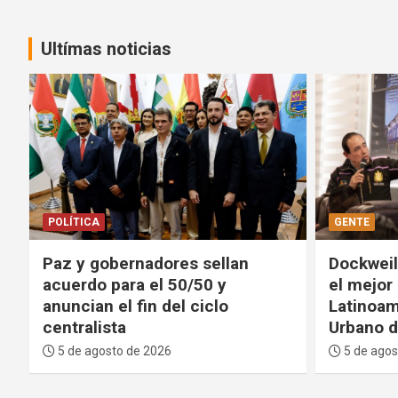
Ultímas noticias
GENTE
DEPORTES
Dockweiler: La Paz contará con
FIFA pide
el mejor Centro Cultural de
proyecto
Latinoamérica y un Parque
tolerará
Urbano de primer nivel
integrid
5 de agosto de 2026
5 de agos