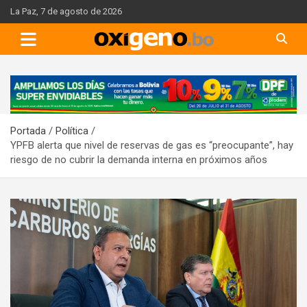
Skip
La Paz, 7 de agosto de 2026
to
content
A
d
v
Portada
Política
e
YPFB alerta que nivel de reservas de gas es “preocupante”, hay
r
riesgo de no cubrir la demanda interna en próximos años
t
i
s
e
m
e
n
t