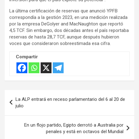
t
La última certificación de reservas que anunció YPFB
i
correspondía a la gestión 2023, en una medición realizada
s
por la empresa DeGolyer and MacNaughton que reportó
e
4,5 TCF. Sin embargo, dos décadas antes el país reportaba
m
reservas de hasta 28,7 TCF, aunque después hubieron
e
voces que consideraron sobreestimada esa cifra.
n
Compartir
t
:
Navegación
La ALP entrará en receso parlamentario del 6 al 20 de
de
julio
entradas
En un flojo partido, Egipto derrotó a Australia por
penales y está en octavos del Mundial