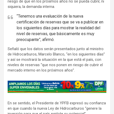
riesgo de que en los próximos años no se pueda cubrir, ni
siquiera, la demanda interna.
“Tenemos una evaluación de la nueva
certificación de reservas que se va a publicar en
los siguientes días para mostrar la realidad del
nivel de reservas, que básicamente es muy
preocupante”, afirmó.
Señaló que los datos serán presentados junto al ministro
de Hidrocarburos, Marcelo Blanco, “en los siguientes días”
y así se mostrará la situación en la que está el país, con
niveles de reservas “que nos ponen en riesgo de cubrir el
mercado interno en los próximos años”.
A
d
v
En se sentido, el Presidente de YPFB expresó su confianza
e
en que cuando la nueva Ley de Hidrocarburos “genere la
r
inversión para que el país explote su potencial”.