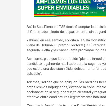
d
v
e
r
Así, la Sala Plena del TSE decidió aceptar la decis
t
el Gobernador electo del departamento, sin segunda
i
Yahuasi, en ese sentido, solicita a la Sala Constitu
s
Plena del Tribunal Supremo Electoral (TSE) referidas
e
segunda vuelta y la consecuente proclamación de 
m
Asimismo, pide que la restitución “plena e inmedia
e
candidato legalmente habilitado para la segunda vu
n
que exista una decisión válida, debidamente fundad
t
aplicable”.
:
Además, solicita que se apliquen “las medidas necesa
actos lesivos impugnados, evitando la consumación 
accionante de la segunda vuelta electoral y resgua
efectivo entre candidaturas legítimamente habilitad
Conoce la Acción de Amparo Constitucional pr