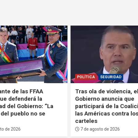
SEGURIDAD
POLÍTICA
SEGURIDAD
de violencia, el
Gobierno asegura que
 anuncia que
desarticulará a los cárt
rá de la Coalición de
internacionales instal
icas contra los
Bolivia
6 de agosto de 2026
to de 2026