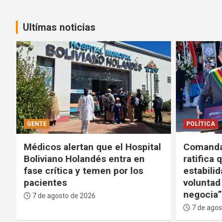
Ultímas noticias
POLÍTICA
POLÍTICA
l
Comandante de las FFAA
Tras ola 
ratifica que defenderá la
Gobierno
estabilidad del Gobierno: “La
participa
voluntad del pueblo no se
las Amér
negocia”
carteles
7 de agosto de 2026
7 de agos