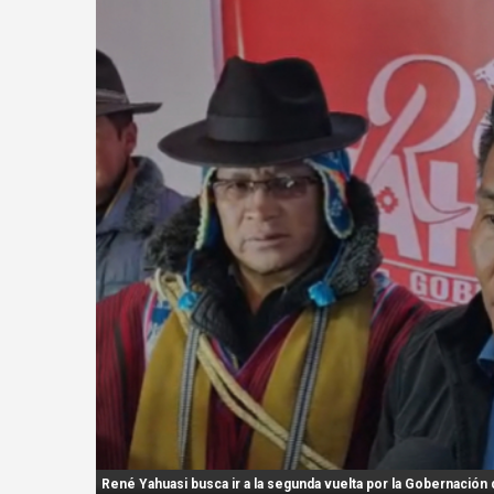
n
t
:
René Yahuasi busca ir a la segunda vuelta por la Gobernación 