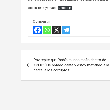
accion_rene_yahuasi
Descarga
Compartir
Navegación
Paz repite que “había mucha mafia dentro de
de
YPFB”: “He botado gente y estoy metiendo a la
cárcel a los corruptos”
entradas