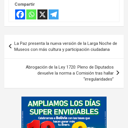
e
Compartir
n
t
:
Navegación
La Paz presenta la nueva versión de la Larga Noche de
de
Museos con más cultura y participación ciudadana
entradas
Abrogación de la Ley 1720: Pleno de Diputados
devuelve la norma a Comisión tras hallar
“irregularidades”
A
d
v
e