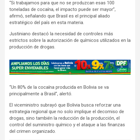
“Si trabajamos para que no se produzcan esas 100
toneladas de cocaína, el impacto puede ser mayor”,
afirmó, señalando que Brasil es el principal aliado
estratégico del país en esta materia.
Justiniano destacó la necesidad de controles más
estrictos sobre la autorización de químicos utilizados en la
producción de drogas.
A
d
v
“Un 80% de la cocaína producida en Bolivia se va
e
principalmente a Brasil”, alertó.
r
t
El viceministro subrayó que Bolivia busca reforzar una
estrategia regional que no solo implique el decomiso de
i
drogas, sino también la reducción de la producción, el
s
control del suministro químico y el ataque a las finanzas
e
del crimen organizado.
m