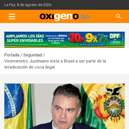
Skip
La Paz, 8 de agosto de 2026
to
content
A
d
v
Portada
Seguridad
e
Viceministro Justiniano insta a Brasil a ser parte de la
r
erradicación de coca ilegal
t
i
s
e
m
e
n
t