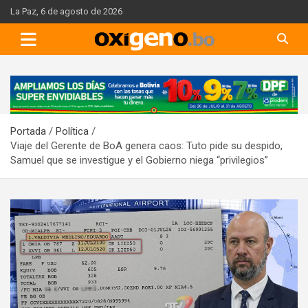
Skip
La Paz, 6 de agosto de 2026
to
content
A
d
v
Portada
Política
e
Viaje del Gerente de BoA genera caos: Tuto pide su despido,
r
Samuel que se investigue y el Gobierno niega “privilegios”
t
i
s
e
m
e
n
t