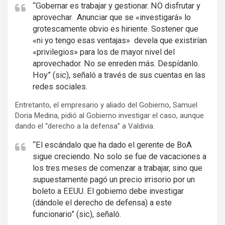
e
“Gobernar es trabajar y gestionar. NO disfrutar y
aprovechar. Anunciar que se «investigará» lo
r
grotescamente obvio es hiriente. Sostener que
t
«ni yo tengo esas ventajas» devela que existirían
i
«privilegios» para los de mayor nivel del
s
aprovechador. No se enreden más. Despídanlo.
e
Hoy” (sic), señaló a través de sus cuentas en las
m
redes sociales.
e
Entretanto, el empresario y aliado del Gobierno, Samuel
n
Doria Medina, pidió al Gobierno investigar el caso, aunque
t
dando el “derecho a la defensa” a Valdivia.
:
“El escándalo que ha dado el gerente de BoA
sigue creciendo. No solo se fue de vacaciones a
los tres meses de comenzar a trabajar, sino que
supuestamente pagó un precio irrisorio por un
boleto a EEUU. El gobierno debe investigar
(dándole el derecho de defensa) a este
funcionario” (sic), señaló.