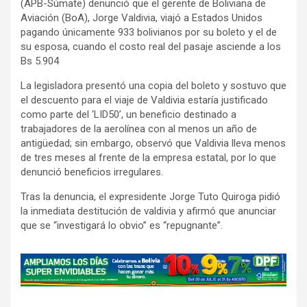
(APB-Súmate) denunció que el gerente de Boliviana de
Aviación (BoA), Jorge Valdivia, viajó a Estados Unidos
pagando únicamente 933 bolivianos por su boleto y el de
su esposa, cuando el costo real del pasaje asciende a los
Bs 5.904
La legisladora presentó una copia del boleto y sostuvo que
el descuento para el viaje de Valdivia estaría justificado
como parte del ‘LID50’, un beneficio destinado a
trabajadores de la aerolínea con al menos un año de
antigüedad; sin embargo, observó que Valdivia lleva menos
de tres meses al frente de la empresa estatal, por lo que
denunció beneficios irregulares.
Tras la denuncia, el expresidente Jorge Tuto Quiroga pidió
la inmediata destitución de valdivia y afirmó que anunciar
que se “investigará lo obvio” es “repugnante”.
A
d
v