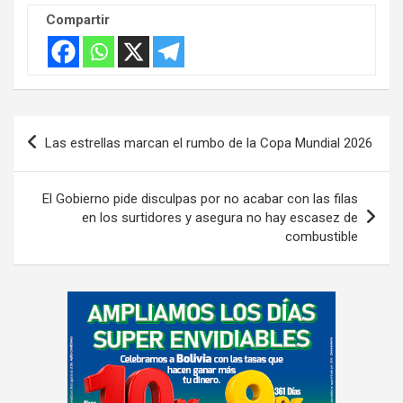
Compartir
Navegación
Las estrellas marcan el rumbo de la Copa Mundial 2026
de
entradas
El Gobierno pide disculpas por no acabar con las filas
en los surtidores y asegura no hay escasez de
combustible
A
d
v
e
r