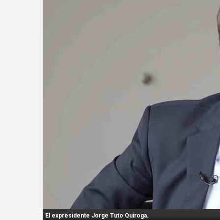
n
t
:
El expresidente Jorge Tuto Quiroga.