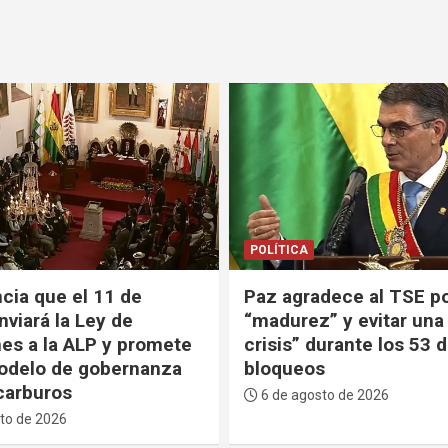
GENTE
POLÍTICA
dece al TSE por su
Paz explica que decidi
” y evitar una “mayor
el Ministerio de Turism
urante los 53 días de
una Agencia porque tu
s
buenos resultados en o
países
to de 2026
6 de agosto de 2026