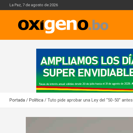
Skip
La Paz, 7 de agosto de 2026
to
content
Oxígeno Digital
A
d
v
e
r
t
i
Portada
Política
Tuto pide aprobar una Ley del “50-50” antes
s
e
m
e