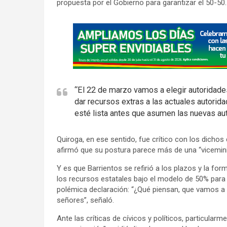
propuesta por el Gobierno para garantizar el 50-50.
A
d
v
e
r
“El 22 de marzo vamos a elegir autoridade
t
dar recursos extras a las actuales autorid
i
esté lista antes que asumen las nuevas aut
s
e
Quiroga, en ese sentido, fue crítico con los dichos
m
afirmó que su postura parece más de una “viceminis
e
Y es que Barrientos se refirió a los plazos y la for
n
los recursos estatales bajo el modelo de 50% para e
t
polémica declaración: “¿Qué piensan, que vamos a a
:
señores”, señaló.
Ante las críticas de cívicos y políticos, particular