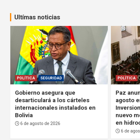
Ultímas noticias
POLÍTICA
POLÍTICA
Paz anuncia que el 11 de
Paz agra
agosto enviará la Ley de
“madurez
Inversiones a la ALP y promete
crisis” d
nuevo modelo de gobernanza
bloqueo
en hidrocarburos
6 de agos
6 de agosto de 2026