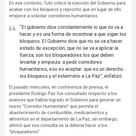
En ese contexto, Tuto criticó la inacción del Gobierno para
e
acabar con los bloqueos y reprochó que en lugar de ello
r
empiece a solicitar corredores humanitarios.
t
i
“El gobierno dice constantemente lo que no va a
hacer y es una forma de incentivar a que sigan los
s
bloqueos. El Gobierno dice que no se va a hacer
e
estado de excepción, que no se va a aplicar la
m
fuerza, son los bloqueadores los que deben
e
levantar y empieza a pedir corredores
n
humanitarios, eso es aceptar que es un derecho
t
los bloqueos y el exterminio a La Paz”, enfatizó.
:
El pasado miércoles, en conferencia de prensa, el
presidente Rodrigo Paz fue consultado respecto a los
avances que habría logrado el Gobierno para generar un
nuevo “Corredor Humanitario” que permita el
abastecimiento de combustible, medicamentos y
alimentos en el departamento de La Paz; sin embargo,
afirmó que esa consulta se la debería hacer a los
“bloqueadores”.