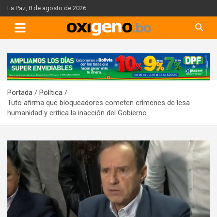
Skip
La Paz, 8 de agosto de 2026
to
content
A
d
v
Portada
Política
e
Tuto afirma que bloqueadores cometen crímenes de lesa
r
humanidad y critica la inacción del Gobierno
t
i
s
e
m
e
n
t