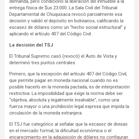
demanda, pero condicionó la liberación del inmueble a la
e
entrega física de $us 23.000. La Sala Civil del Tribunal
m
Departamental de Chuquisaca revocó parcialmente esa
e
decisión y validó el depósito en bolivianos, calificando la
escasez de dólares como un “hecho social estructural” y
n
aplicando el artículo 407 del Código Civil.
t
:
La decisión del TSJ
El Tribunal Supremo casó (revocó) el Auto de Vista y
determinó tres puntos centrales.
Primero, que la excepción del artículo 407 del Código Civil,
que permite pagar en moneda nacional cuando no es
posible hacerlo en la moneda pactada, es de interpretación
restrictiva. La imposibilidad que exige la norma debe ser
“objetiva, absoluta y legalmente insalvable”, como una
fuerza mayor o una prohibición legal expresa que impida la
circulación de la moneda extranjera.
El TSJ fue categórico al señalar que la escasez de divisas
en el mercado formal, la dificultad económica o el
encarecimiento en la adquisición de dólares no configuran