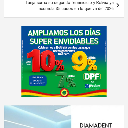
Tarija suma su segundo feminicidio y Bolivia ya
acumula 35 casos en lo que va del 2026
A
d
v
e
r
t
i
s
e
m
e
A
n
d
t
v
: