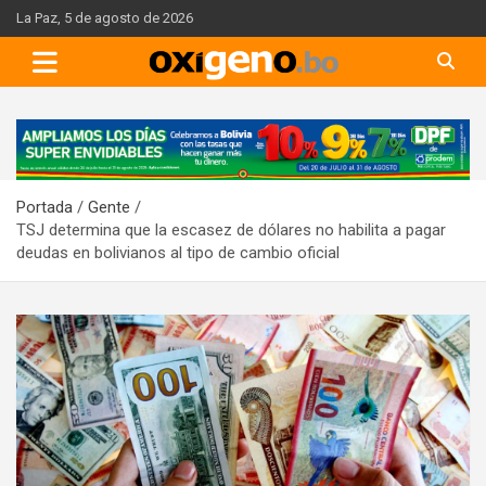
Skip
La Paz, 5 de agosto de 2026
to
content
A
d
v
Portada
Gente
e
TSJ determina que la escasez de dólares no habilita a pagar
r
deudas en bolivianos al tipo de cambio oficial
t
i
s
e
m
e
n
t