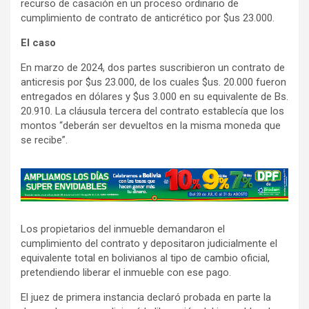
recurso de casación en un proceso ordinario de
cumplimiento de contrato de anticrético por $us 23.000.
El caso
En marzo de 2024, dos partes suscribieron un contrato de
anticresis por $us 23.000, de los cuales $us. 20.000 fueron
entregados en dólares y $us 3.000 en su equivalente de Bs.
20.910. La cláusula tercera del contrato establecía que los
montos “deberán ser devueltos en la misma moneda que
se recibe”.
A
d
v
Los propietarios del inmueble demandaron el
e
cumplimiento del contrato y depositaron judicialmente el
r
equivalente total en bolivianos al tipo de cambio oficial,
t
pretendiendo liberar el inmueble con ese pago.
i
El juez de primera instancia declaró probada en parte la
s