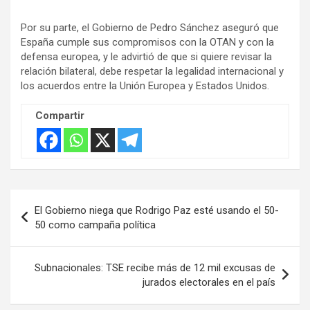
v
Por su parte, el Gobierno de Pedro Sánchez aseguró que
e
España cumple sus compromisos con la OTAN y con la
r
defensa europea, y le advirtió de que si quiere revisar la
t
relación bilateral, debe respetar la legalidad internacional y
i
los acuerdos entre la Unión Europea y Estados Unidos.
s
Compartir
e
m
e
n
t
Navegación
El Gobierno niega que Rodrigo Paz esté usando el 50-
:
de
50 como campaña política
entradas
Subnacionales: TSE recibe más de 12 mil excusas de
jurados electorales en el país