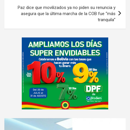
Paz dice que movilizados ya no piden su renuncia y
asegura que la última marcha de la COB fue “más
tranquila”
A
d
v
e
r
t
i
s
e
m
e
A
n
d