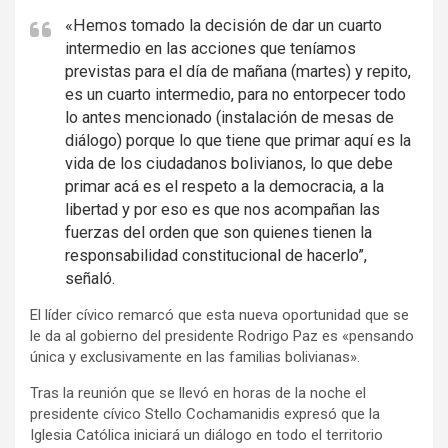
v
e
«Hemos tomado la decisión de dar un cuarto
intermedio en las acciones que teníamos
r
previstas para el día de mañana (martes) y repito,
t
es un cuarto intermedio, para no entorpecer todo
i
lo antes mencionado (instalación de mesas de
s
diálogo) porque lo que tiene que primar aquí es la
e
vida de los ciudadanos bolivianos, lo que debe
m
primar acá es el respeto a la democracia, a la
e
libertad y por eso es que nos acompañan las
fuerzas del orden que son quienes tienen la
n
responsabilidad constitucional de hacerlo”,
t
señaló.
:
El líder cívico remarcó que esta nueva oportunidad que se
le da al gobierno del presidente Rodrigo Paz es «pensando
única y exclusivamente en las familias bolivianas».
Tras la reunión que se llevó en horas de la noche el
presidente cívico Stello Cochamanidis expresó que la
Iglesia Católica iniciará un diálogo en todo el territorio