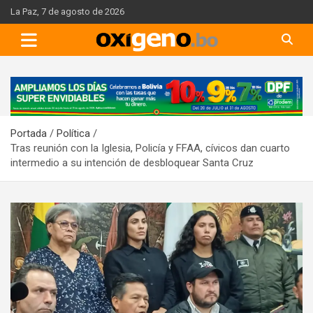
Skip
La Paz, 7 de agosto de 2026
to
content
A
d
v
Portada
Política
e
Tras reunión con la Iglesia, Policía y FFAA, cívicos dan cuarto
r
intermedio a su intención de desbloquear Santa Cruz
t
i
s
e
m
e
n
t