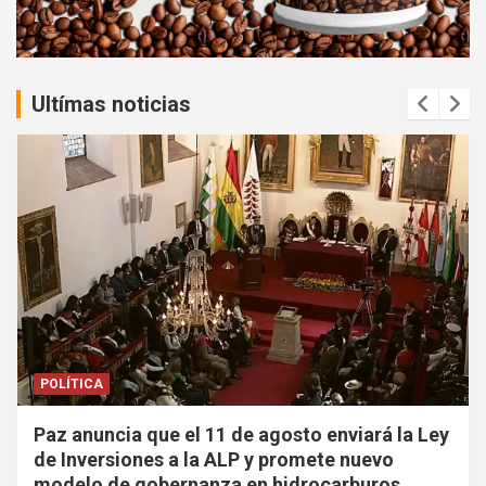
n
t
:
Ultímas noticias
POLÍTICA
Paz anuncia que el 11 de agosto enviará la Ley
de Inversiones a la ALP y promete nuevo
modelo de gobernanza en hidrocarburos