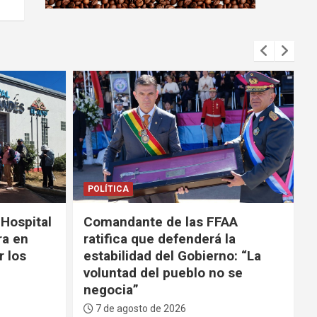
m
e
n
t
:
POLÍTICA
SEGURIDAD
AA
Tras ola de violencia, el
la
Gobierno anuncia que
o: “La
participará de la Coalición de
 se
las Américas contra los
carteles
7 de agosto de 2026