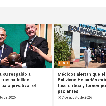
POLÍTICA
alertan que el Hospital
Comandante de las FF
o Holandés entra en
ratifica que defenderá 
ica y temen por los
estabilidad del Gobiern
s
voluntad del pueblo no
negocia”
to de 2026
7 de agosto de 2026