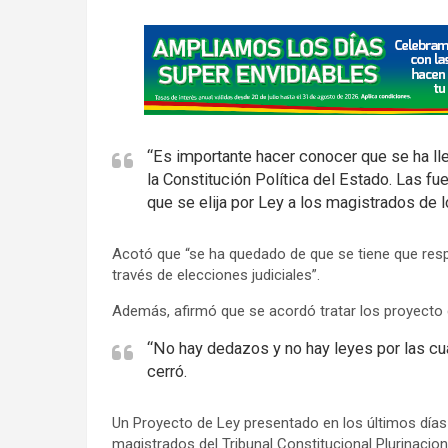
A
d
v
e
r
“Es importante hacer conocer que se ha lle
t
la Constitución Política del Estado. Las 
i
que se elija por Ley a los magistrados de 
s
e
Acotó que “se ha quedado de que se tiene que respe
m
través de elecciones judiciales”.
e
Además, afirmó que se acordó tratar los proyecto 
n
t
“No hay dedazos y no hay leyes por las cua
cerró.
:
Un Proyecto de Ley presentado en los últimos días 
magistrados del Tribunal Constitucional Plurinacio