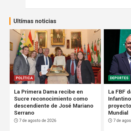
entradas
Ultímas noticias
DEPORTES
GENTE
La FBF da su respaldo a
Médicos 
Infantino tras su fallido
Bolivian
proyecto para privatizar el
fase crít
Mundial
paciente
7 de agosto de 2026
7 de agos