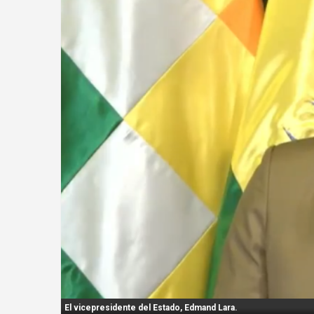
n
t
:
El vicepresidente del Estado, Edmand Lara.