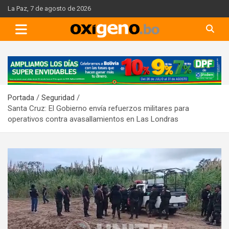
Skip
La Paz, 7 de agosto de 2026
to
content
A
d
v
Portada
Seguridad
e
Santa Cruz: El Gobierno envía refuerzos militares para
r
operativos contra avasallamientos en Las Londras
t
i
s
e
m
e
n
t