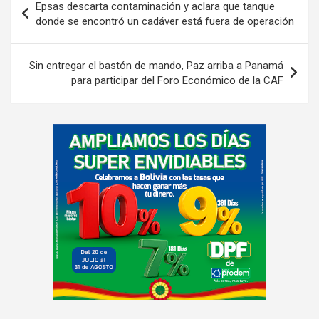
Epsas descarta contaminación y aclara que tanque
de
donde se encontró un cadáver está fuera de operación
entradas
Sin entregar el bastón de mando, Paz arriba a Panamá
para participar del Foro Económico de la CAF
A
d
v
e
r
t
i
s
e
m
e