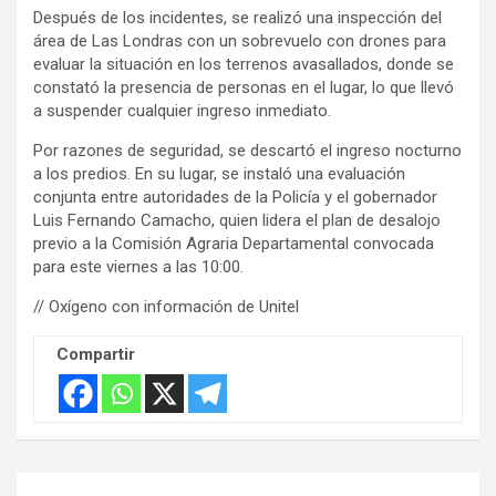
Después de los incidentes, se realizó una inspección del
i
área de Las Londras con un sobrevuelo con drones para
s
evaluar la situación en los terrenos avasallados, donde se
e
constató la presencia de personas en el lugar, lo que llevó
m
a suspender cualquier ingreso inmediato.
e
Por razones de seguridad, se descartó el ingreso nocturno
n
a los predios. En su lugar, se instaló una evaluación
t
conjunta entre autoridades de la Policía y el gobernador
:
Luis Fernando Camacho, quien lidera el plan de desalojo
previo a la Comisión Agraria Departamental convocada
para este viernes a las 10:00.
// Oxígeno con información de Unitel
Compartir
Navegación