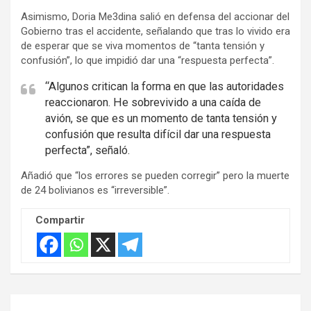
v
Asimismo, Doria Me3dina salió en defensa del accionar del
e
Gobierno tras el accidente, señalando que tras lo vivido era
r
de esperar que se viva momentos de “tanta tensión y
t
confusión”, lo que impidió dar una “respuesta perfecta”.
i
“Algunos critican la forma en que las autoridades
s
reaccionaron. He sobrevivido a una caída de
e
avión, se que es un momento de tanta tensión y
m
confusión que resulta difícil dar una respuesta
e
perfecta”, señaló.
n
Añadió que “los errores se pueden corregir” pero la muerte
t
de 24 bolivianos es “irreversible”.
:
Compartir
Navegación