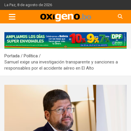
Skip
La Paz, 8 de agosto de 2026
to
content
A
d
v
Portada
Política
e
Samuel exige una investigación transparente y sanciones a
r
responsables por el accidente aéreo en El Alto
t
i
s
e
m
e
n
t