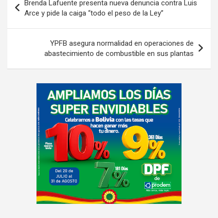
Brenda Lafuente presenta nueva denuncia contra Luis
de
Arce y pide la caiga “todo el peso de la Ley”
entradas
YPFB asegura normalidad en operaciones de
abastecimiento de combustible en sus plantas
A
d
v
e
r
t
i
s
e
m
e