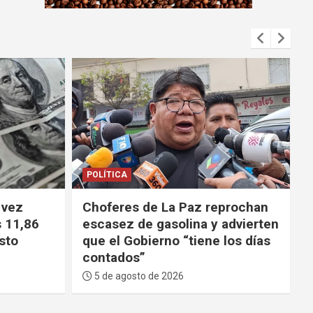
m
e
n
t
:
POLÍTICA
 vez
Choferes de La Paz reprochan
s 11,86
escasez de gasolina y advierten
sto
que el Gobierno “tiene los días
contados”
5 de agosto de 2026