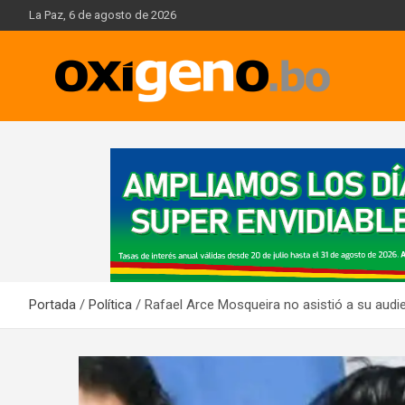
Skip
La Paz, 6 de agosto de 2026
to
content
Oxígeno Digital
A
d
v
e
r
t
i
Portada
Política
Rafael Arce Mosqueira no asistió a su audie
s
e
m
e