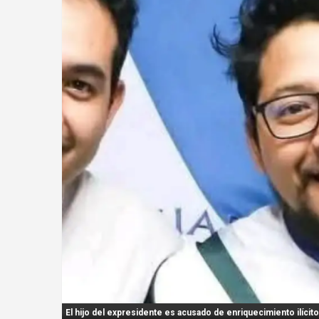
n
t
:
El hijo del expresidente es acusado de enriquecimiento ilícito