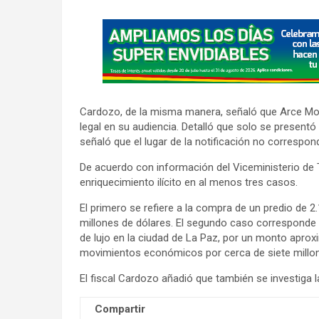
A
d
v
e
r
Cardozo, de la misma manera, señaló que Arce Mo
t
legal en su audiencia. Detalló que solo se presentó
i
señaló que el lugar de la notificación no corresponde
s
De acuerdo con información del Viceministerio de 
e
enriquecimiento ilícito en al menos tres casos.
m
El primero se refiere a la compra de un predio de 
e
millones de dólares. El segundo caso corresponde 
n
de lujo en la ciudad de La Paz, por un monto aprox
t
movimientos económicos por cerca de siete millon
:
El fiscal Cardozo añadió que también se investiga 
Compartir