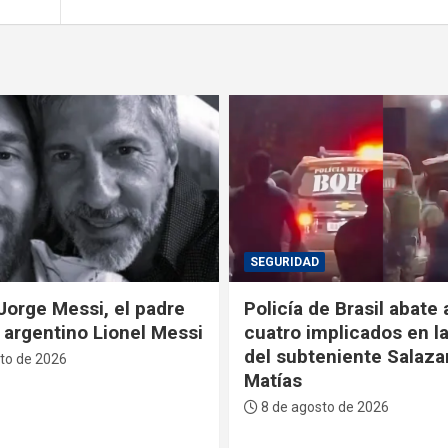
POLÍTICA
e Brasil abate a tiros a
La Primera Dama recib
mplicados en la muerte
Sucre reconocimiento
eniente Salazar en San
descendiente de José 
Serrano
to de 2026
7 de agosto de 2026