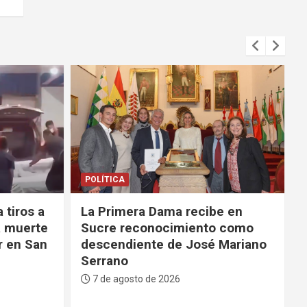
DEPORTES
e en
La FBF da su respaldo a
 como
Infantino tras su fallido
Mariano
proyecto para privatizar el
Mundial
7 de agosto de 2026