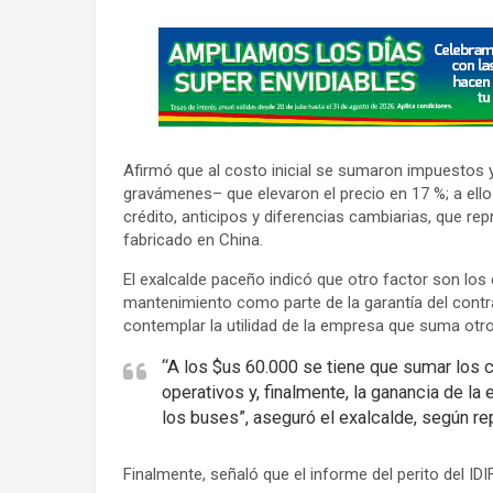
A
d
v
e
r
Afirmó que al costo inicial se sumaron impuestos
t
gravámenes– que elevaron el precio en 17 %; a ello
i
crédito, anticipos y diferencias cambiarias, que re
s
fabricado en China.
e
El exalcalde paceño indicó que otro factor son los 
m
mantenimiento como parte de la garantía del contrat
e
contemplar la utilidad de la empresa que suma otro
n
“A los $us 60.000 se tiene que sumar los 
t
operativos y, finalmente, la ganancia de la
:
los buses”, aseguró el exalcalde, según repo
Finalmente, señaló que el informe del perito del ID