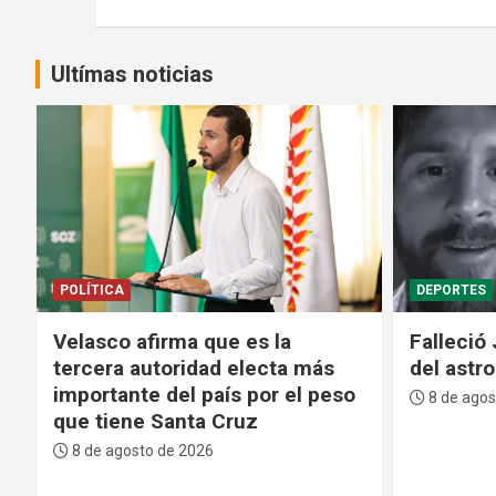
entradas
Ultímas noticias
DEPORTES
SEGURIDAD
Falleció Jorge Messi, el padre
Policía d
del astro argentino Lionel Messi
cuatro i
del subt
8 de agosto de 2026
Matías
8 de agos