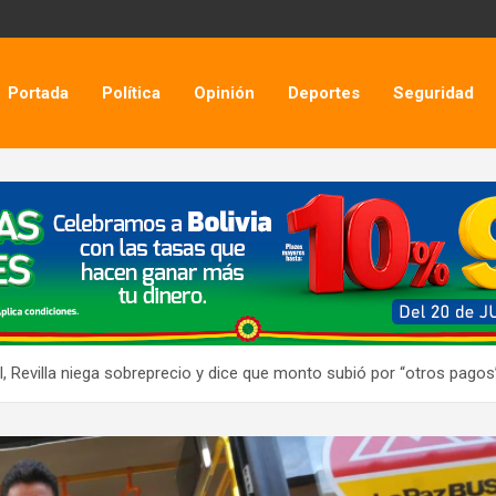
Portada
Política
Opinión
Deportes
Seguridad
, Revilla niega sobreprecio y dice que monto subió por “otros pagos