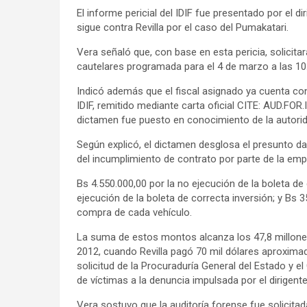
El informe pericial del IDIF fue presentado por el d
sigue contra Revilla por el caso del Pumakatari.
Vera señaló que, con base en esta pericia, solicitar
cautelares programada para el 4 de marzo a las 10
Indicó además que el fiscal asignado ya cuenta con 
IDIF, remitido mediante carta oficial CITE: AUD.FO
dictamen fue puesto en conocimiento de la autorida
Según explicó, el dictamen desglosa el presunto d
del incumplimiento de contrato por parte de la em
Bs 4.550.000,00 por la no ejecución de la boleta de
ejecución de la boleta de correcta inversión; y Bs
compra de cada vehículo.
La suma de estos montos alcanza los 47,8 millones
2012, cuando Revilla pagó 70 mil dólares aproxim
solicitud de la Procuraduría General del Estado y 
de víctimas a la denuncia impulsada por el dirigente
Vera sostuvo que la auditoría forense fue solicitada