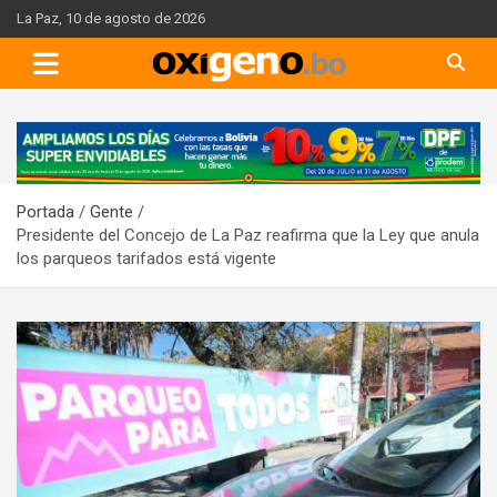
Skip
La Paz, 10 de agosto de 2026
to
content
A
d
v
Portada
Gente
e
Presidente del Concejo de La Paz reafirma que la Ley que anula
r
los parqueos tarifados está vigente
t
i
s
e
m
e
n
t