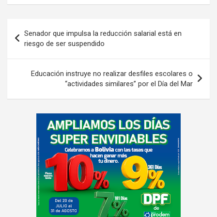
Navegación
Senador que impulsa la reducción salarial está en
de
riesgo de ser suspendido
entradas
Educación instruye no realizar desfiles escolares o
“actividades similares” por el Día del Mar
A
d
v
e
r
t
i
s