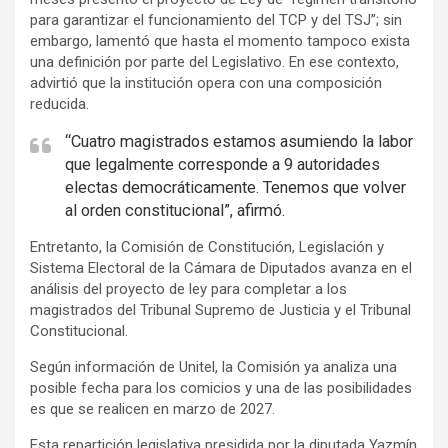
r
para garantizar el funcionamiento del TCP y del TSJ”; sin
t
embargo, lamentó que hasta el momento tampoco exista
i
una definición por parte del Legislativo. En ese contexto,
s
advirtió que la institución opera con una composición
reducida.
e
m
“Cuatro magistrados estamos asumiendo la labor
e
que legalmente corresponde a 9 autoridades
n
electas democráticamente. Tenemos que volver
al orden constitucional”, afirmó.
t
:
Entretanto, la Comisión de Constitución, Legislación y
Sistema Electoral de la Cámara de Diputados avanza en el
análisis del proyecto de ley para completar a los
magistrados del Tribunal Supremo de Justicia y el Tribunal
Constitucional.
Según información de Unitel, la Comisión ya analiza una
posible fecha para los comicios y una de las posibilidades
es que se realicen en marzo de 2027.
Esta repartición legislativa presidida por la diputada Yazmín