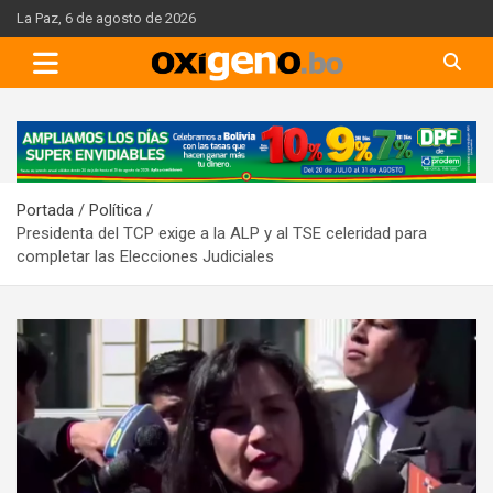
Skip
La Paz, 6 de agosto de 2026
to
content
A
d
v
Portada
Política
e
Presidenta del TCP exige a la ALP y al TSE celeridad para
r
completar las Elecciones Judiciales
t
i
s
e
m
e
n
t