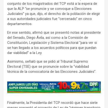
conjunto de los magistrados del TCP está a la espera de
que la ALP “se pronuncie y se convoque a Elecciones
Judiciales” ya que, dijo, el derecho de la población de elegir
a sus autoridades judiciales fue “cercenado” en cinco
departamentos.
En ese sentido, afirmó que se presentó notas al presidente
del Senado, Diego Ávila, así como a la Comisión de
Constitución, Legislación y Sistema Electoral “para ver si
se han llegado a los acuerdos políticos para que puedan
dar viabilidad” a la Ley.
Asimismo, señaló que se pidió al Tribunal Supremo
Electoral (TSE) que se pronuncie sobre la “viabilidad
técnica de la convocatoria de las Elecciones Judiciales”.
A
d
v
Finalmente, la Presidenta del TCP recordó que hace siete
e
meses presentó el proyecto de Ley de “régimen transitorio