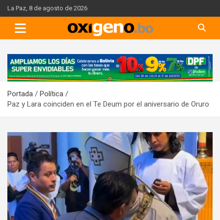
Skip
La Paz, 8 de agosto de 2026
to
content
A
d
v
Portada
Política
e
Paz y Lara coinciden en el Te Deum por el aniversario de Oruro
r
t
i
s
e
m
e
n
t