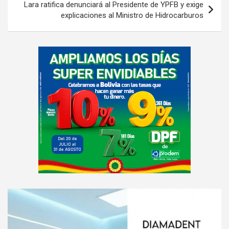
Lara ratifica denunciará al Presidente de YPFB y exige
explicaciones al Ministro de Hidrocarburos
A
d
v
e
r
t
i
s
e
m
e
A
n
d
t
v
: