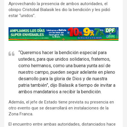
Aprovechando la presencia de ambos autoridades, el
obispo Cristobal Bialasik les dio la bendición y les pidió
estar “unidos”.
A
d
v
e
“Queremos hacer la bendición especial para
ustedes, para que unidos solidarios, fraternos,
r
como hermanos, como una buena yunta así de
t
nuestro campo, pueden seguir adelante en pleno
i
desarrollo para la gloria de Dios y de nuestra
s
patria también”, dijo Bialasik a tiempo de invitar a
e
ambos mandatarios a recibir la bendición.
m
Además, el jefe de Estado tiene prevista su presencia en
e
otro evento que se desarrollará en instalaciones de la
n
Zona Franca.
t
El encuentro entre ambas autoridades, distanciados hace
: