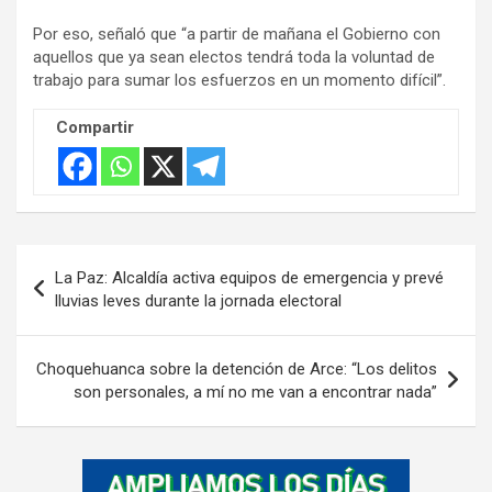
v
Por eso, señaló que “a partir de mañana el Gobierno con
e
aquellos que ya sean electos tendrá toda la voluntad de
r
trabajo para sumar los esfuerzos en un momento difícil”.
t
i
Compartir
s
e
m
e
Navegación
n
La Paz: Alcaldía activa equipos de emergencia y prevé
de
t
lluvias leves durante la jornada electoral
:
entradas
Choquehuanca sobre la detención de Arce: “Los delitos
son personales, a mí no me van a encontrar nada”
A