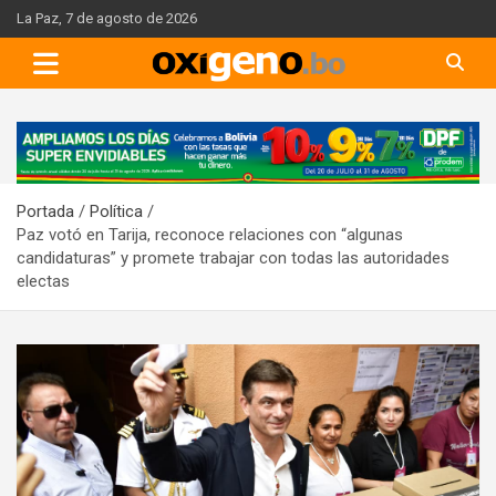
Skip
La Paz, 7 de agosto de 2026
to
content
A
d
v
Portada
Política
e
Paz votó en Tarija, reconoce relaciones con “algunas
r
candidaturas” y promete trabajar con todas las autoridades
t
electas
i
s
e
m
e
n
t