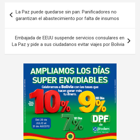
Navegación
La Paz puede quedarse sin pan: Panificadores no
de
garantizan el abastecimiento por falta de insumos
entradas
Embajada de EEUU suspende servicios consulares en
La Paz y pide a sus ciudadanos evitar viajes por Bolivia
A
d
v
e
r
t
i
s
e