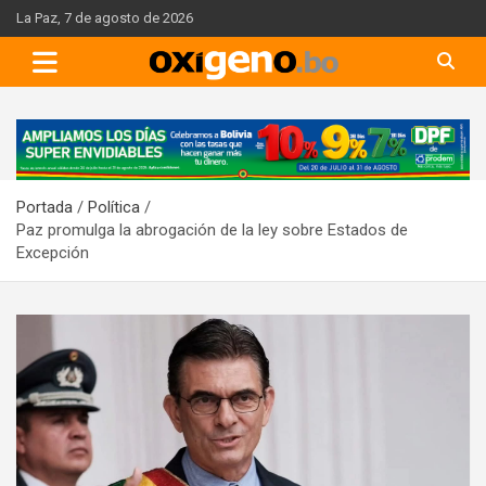
Skip
La Paz, 7 de agosto de 2026
to
content
A
d
v
Portada
Política
e
Paz promulga la abrogación de la ley sobre Estados de
r
Excepción
t
i
s
e
m
e
n
t