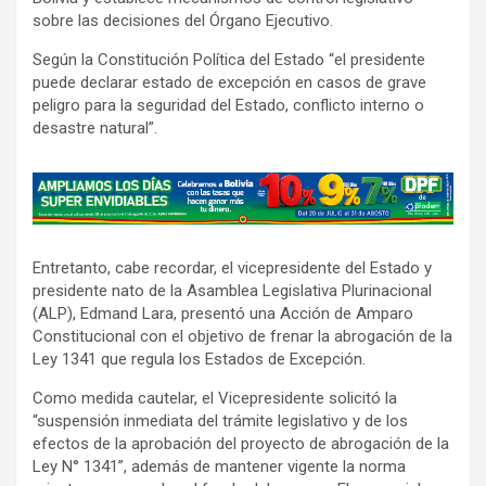
sobre las decisiones del Órgano Ejecutivo.
Según la Constitución Política del Estado “el presidente
puede declarar estado de excepción en casos de grave
peligro para la seguridad del Estado, conflicto interno o
desastre natural”.
A
d
v
Entretanto, cabe recordar, el vicepresidente del Estado y
e
presidente nato de la Asamblea Legislativa Plurinacional
r
(ALP), Edmand Lara, presentó una Acción de Amparo
t
Constitucional con el objetivo de frenar la abrogación de la
i
Ley 1341 que regula los Estados de Excepción.
s
Como medida cautelar, el Vicepresidente solicitó la
e
“suspensión inmediata del trámite legislativo y de los
m
efectos de la aprobación del proyecto de abrogación de la
e
Ley N° 1341”, además de mantener vigente la norma