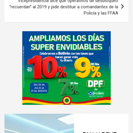
Vicepresidencia dice que operativos de desbloqueo
“recuerdan” al 2019 y pide destituir a comandantes de la
Policía y las FFAA
A
d
v
e
r
t
i
s
e
m
e
A
n
d
t
v