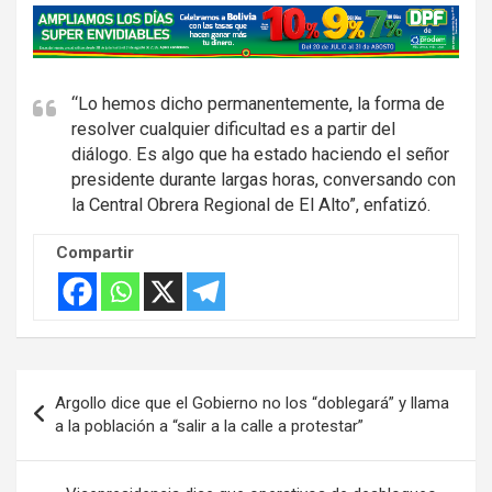
A
d
v
e
“Lo hemos dicho permanentemente, la forma de
resolver cualquier dificultad es a partir del
r
diálogo. Es algo que ha estado haciendo el señor
t
presidente durante largas horas, conversando con
i
la Central Obrera Regional de El Alto”, enfatizó.
s
e
Compartir
m
e
n
t
Navegación
:
Argollo dice que el Gobierno no los “doblegará” y llama
de
a la población a “salir a la calle a protestar”
entradas