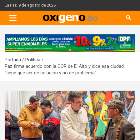
Skip
La Paz, 9 de agosto de 2026
to
content
A
d
v
Portada
Política
e
Paz firma acuerdo con la COR de El Alto y dice esa ciudad
r
“tiene que ser de solución y no de problema”
t
i
s
e
m
e
n
t