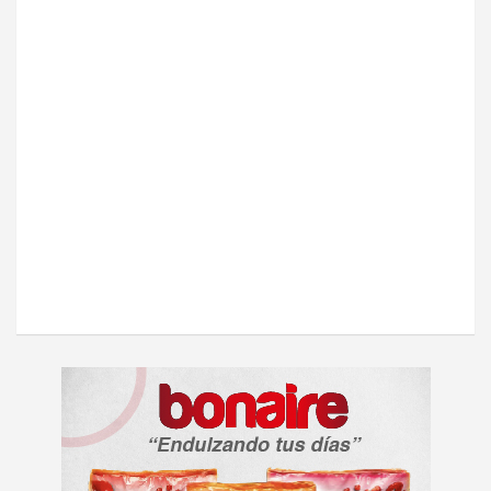
A
d
v
e