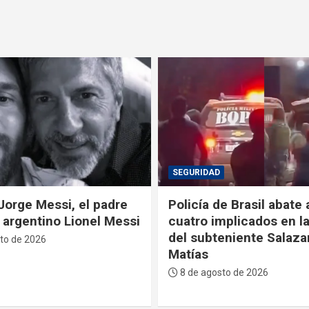
POLÍTICA
e Brasil abate a tiros a
La Primera Dama recib
mplicados en la muerte
Sucre reconocimiento
eniente Salazar en San
descendiente de José 
Serrano
to de 2026
7 de agosto de 2026