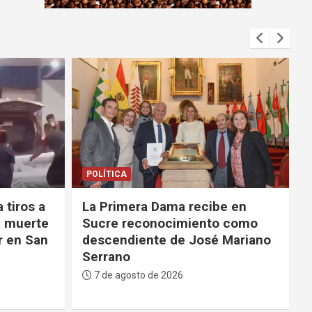
m
e
n
t
:
DEPORTES
e en
La FBF da su respaldo a
 como
Infantino tras su fallido
Mariano
proyecto para privatizar el
Mundial
7 de agosto de 2026