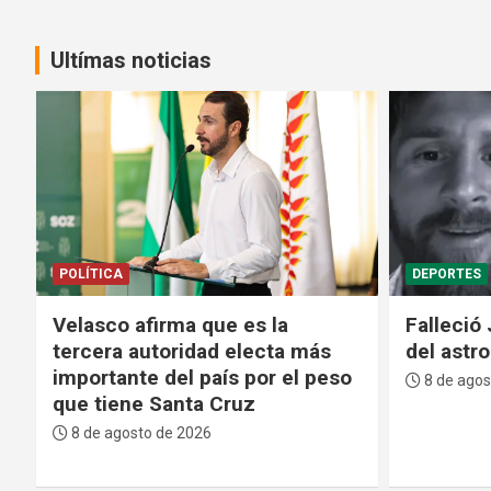
Ultímas noticias
DEPORTES
SEGURIDAD
Falleció Jorge Messi, el padre
Policía d
del astro argentino Lionel Messi
cuatro i
del subt
8 de agosto de 2026
Matías
8 de agos