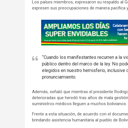
Los países miembros, expresaron su respaldo al Go
expresen sus preocupaciones de manera pacífica y 
A
d
v
e
r
“Cuando los manifestantes recurren a la vio
t
público dentro del marco de la ley. No po
i
elegidos en nuestro hemisferio, inclusive 
s
pronunciamiento.
e
m
Además, señaló que mientras el presidente Rodrigo 
e
deterioradas que heredó tras años de mala gestión
suministros médicos lleguen a muchos bolivianos.
n
t
Frente a esta situación, de acuerdo con el docum
:
brindando asistencia humanitaria al pueblo de Bolivi