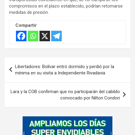
i
compromisos en el plazo establecido, podrían retomarse
s
medidas de presión.
e
Compartir
m
e
n
t
:
Navegación
Libertadores: Bolívar entró dormido y perdió por la
de
mínima en su visita a Independiente Rivadavia
entradas
Lara y la COB confirman que no participarán del cabildo
convocado por Nilton Condori
A
d