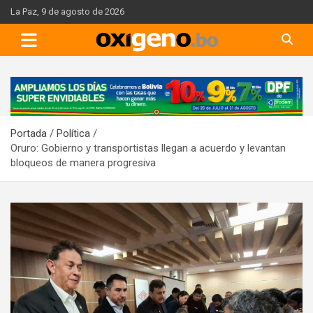
Skip
La Paz, 9 de agosto de 2026
to
content
A
d
v
Portada
Política
e
Oruro: Gobierno y transportistas llegan a acuerdo y levantan
r
bloqueos de manera progresiva
t
i
s
e
m
e
n
t