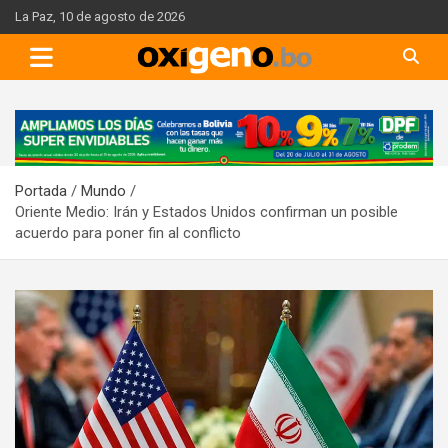
Skip
La Paz, 10 de agosto de 2026
to
content
A
d
v
Portada
Mundo
e
Oriente Medio: Irán y Estados Unidos confirman un posible
r
acuerdo para poner fin al conflicto
t
i
s
e
m
e
n
t