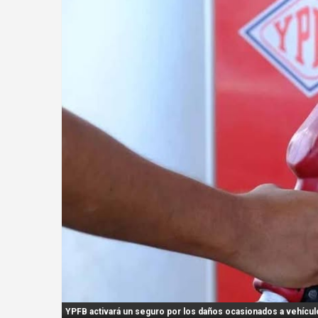
n
t
:
YPFB activará un seguro por los daños ocasionados a vehículos