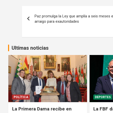
Navegación
Paz promulga la Ley que amplía a seis meses e
de
arraigo para exautoridades
entradas
Ultímas noticias
DEPORTES
GENTE
La FBF da su respaldo a
Médicos 