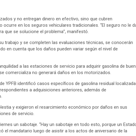
rizados y no entregan dinero en efectivo, sino que cubren
 ocurre en los seguros vehiculares tradicionales. “El seguro no le d
para que se solucione el problema”, manifestó.
e su trabajo y se completen las evaluaciones técnicas, se conocerán
ndo en cuenta que los daños pueden variar según el nivel de
anquilidad a las estaciones de servicio para adquirir gasolina de bue
 se comercializa no generará daños en los motorizados.
de YPFB identificó casos específicos de gasolina residual localizada
respondientes a adquisiciones anteriores, además de
.
estia y exigieron el resarcimiento económico por daños en sus
ones de servicio.
 viernes un sabotaje. “Hay un sabotaje en todo esto, porque un Estad
ó el mandatario luego de asistir a los actos de aniversario de la