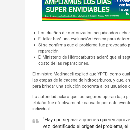
d
v
e
r
Los dueños de motorizados perjudicados deben di
t
El taller hará una evaluación técnica para determ
i
Si se confirma que el problema fue provocado p
s
reparación.
El Ministerio de Hidrocarburos aclaró que el seg
e
costo de las reparaciones.
m
e
El ministro Medinaceli explicó que YPFB, como cua
las etapas de la cadena de hidrocarburos, y que, e
n
para brindar una solución concreta a los usuarios
t
:
La autoridad aclaró que los seguros operan bajo pr
el daño fue efectivamente causado por este event
individual.
“Hay que separar a quienes quieren aprov
vez identificado el origen del problema, el