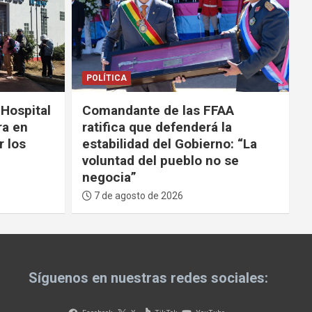
POLÍTICA
SEGURIDAD
AA
Tras ola de violencia, el
la
Gobierno anuncia que
o: “La
participará de la Coalición de
 se
las Américas contra los
carteles
7 de agosto de 2026
Síguenos en nuestras redes sociales: