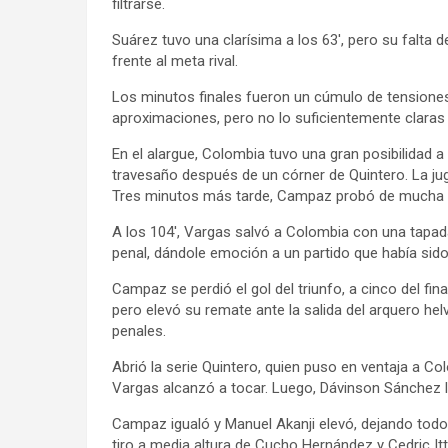
filtrarse.
Suárez tuvo una clarísima a los 63′, pero su falta 
frente al meta rival.
Los minutos finales fueron un cúmulo de tensione
aproximaciones, pero no lo suficientemente claras c
En el alargue, Colombia tuvo una gran posibilidad a
travesaño después de un córner de Quintero. La jug
Tres minutos más tarde, Campaz probó de mucha di
A los 104′, Vargas salvó a Colombia con una tapad
penal, dándole emoción a un partido que había sid
Campaz se perdió el gol del triunfo, a cinco del final
pero elevó su remate ante la salida del arquero helv
penales.
Abrió la serie Quintero, quien puso en ventaja a C
Vargas alcanzó a tocar. Luego, Dávinson Sánchez l
Campaz igualó y Manuel Akanji elevó, dejando todo 
tiro a media altura de Cucho Hernández y Cedric Itten