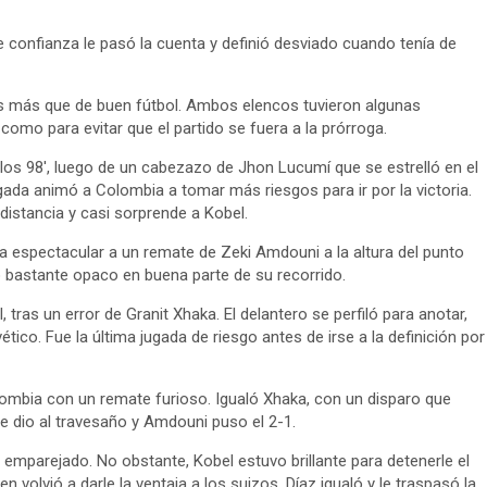
de confianza le pasó la cuenta y definió desviado cuando tenía de
s más que de buen fútbol. Ambos elencos tuvieron algunas
omo para evitar que el partido se fuera a la prórroga.
 los 98′, luego de un cabezazo de Jhon Lucumí que se estrelló en el
ada animó a Colombia a tomar más riesgos para ir por la victoria.
stancia y casi sorprende a Kobel.
a espectacular a un remate de Zeki Amdouni a la altura del punto
o bastante opaco en buena parte de su recorrido.
, tras un error de Granit Xhaka. El delantero se perfiló para anotar,
ético. Fue la última jugada de riesgo antes de irse a la definición por
olombia con un remate furioso. Igualó Xhaka, con un disparo que
e dio al travesaño y Amdouni puso el 2-1.
emparejado. No obstante, Kobel estuvo brillante para detenerle el
 volvió a darle la ventaja a los suizos. Díaz igualó y le traspasó la