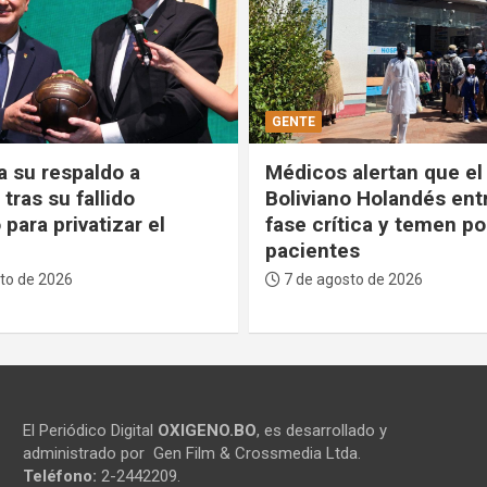
POLÍTICA
alertan que el Hospital
Comandante de las FF
o Holandés entra en
ratifica que defenderá 
ica y temen por los
estabilidad del Gobiern
s
voluntad del pueblo no
negocia”
to de 2026
7 de agosto de 2026
El Periódico Digital
OXIGENO.BO
, es desarrollado y
administrado por Gen Film & Crossmedia Ltda.
Teléfono:
2-2442209.