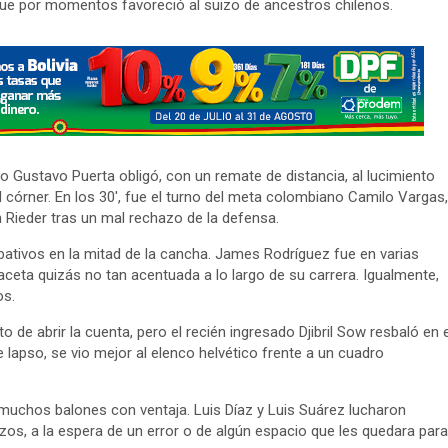
que por momentos favoreció al suizo de ancestros chilenos.
do Gustavo Puerta obligó, con un remate de distancia, al lucimiento
 córner. En los 30′, fue el turno del meta colombiano Camilo Vargas,
 Rieder tras un mal rechazo de la defensa.
ativos en la mitad de la cancha. James Rodríguez fue en varias
aceta quizás no tan acentuada a lo largo de su carrera. Igualmente,
os.
o de abrir la cuenta, pero el recién ingresado Djibril Sow resbaló en e
 lapso, se vio mejor al elenco helvético frente a un cuadro
 muchos balones con ventaja. Luis Díaz y Luis Suárez lucharon
os, a la espera de un error o de algún espacio que les quedara para