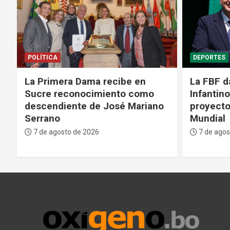
DEPORTES
GENTE
La FBF da su respaldo a
Médicos 
Infantino tras su fallido
Bolivian
proyecto para privatizar el
fase crít
Mundial
paciente
7 de agosto de 2026
7 de agos