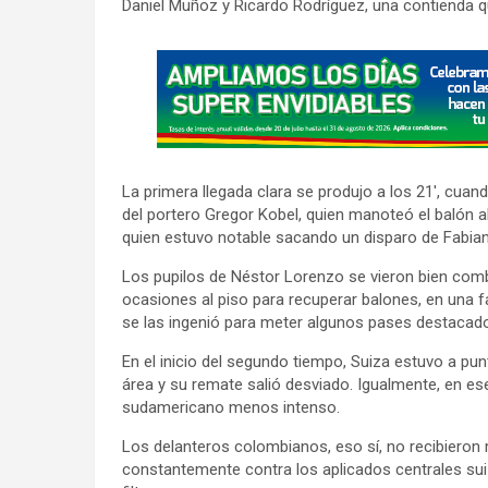
Daniel Muñoz y Ricardo Rodríguez, una contienda 
A
d
v
e
r
La primera llegada clara se produjo a los 21′, cuan
t
del portero Gregor Kobel, quien manoteó el balón al
i
quien estuvo notable sacando un disparo de Fabian
s
Los pupilos de Néstor Lorenzo se vieron bien comb
e
ocasiones al piso para recuperar balones, en una f
m
se las ingenió para meter algunos pases destacad
e
En el inicio del segundo tiempo, Suiza estuvo a punt
n
área y su remate salió desviado. Igualmente, en ese
t
sudamericano menos intenso.
:
Los delanteros colombianos, eso sí, no recibieron
constantemente contra los aplicados centrales suiz